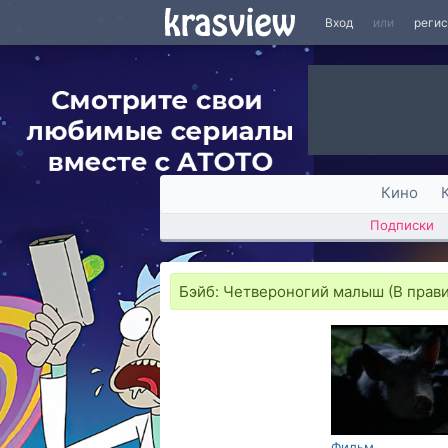
Вход
или
реги
Кино
Подписки
Бэйб: Четвероногий малыш (В прави
Фильм