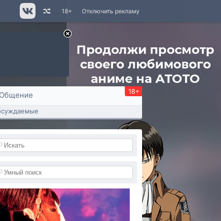
18+
Отключить рекламу
18+
Общение
бсуждаемые