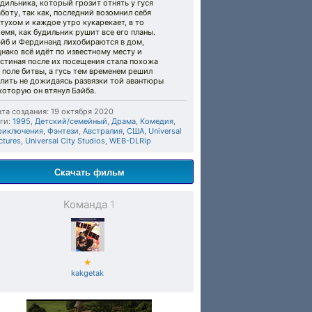
дильника, который грозит отнять у гуся
боту, так как, последний возомнил себя
тухом и каждое утро кукарекает, в то
емя, как будильник рушит все его планы.
эйб и Фердинанд лихобираются в дом,
нако всё идёт по известному месту и
стиная после их посещения стала похожа
 поле битвы, а гусь тем временем решил
алить не дожидаясь развязки той авантюры
которую он втянул Бэйба.
та создания: 19 октября 2020
ги:
1995
,
Детский/семейный
,
Драма
,
Комедия
,
риключения
,
Фэнтези
,
Австралия
,
США
,
Universal
ctures
,
Universal City Studios
,
WEB-DLRip
Скачать фильм
Команда
1
★
kakgetak