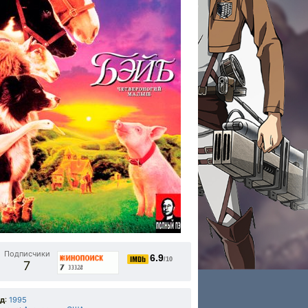
Подписчики
6.9
/10
7
од
:
1995