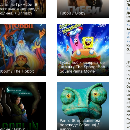
С
ратья из Гримсби (В
П
равильном переводе
St
облина) / Grimsby
Гибби / Gibby
Д
Р
+20
0
С
К
А
Э
М
Х
К
О
Губка Боб - квадратные
Д
су
штаны / The SpongeBob
пе
оббит / The Hobbit
SquarePants Movie
по
0
+35
из
пр
б
п
св
ж
о
со
Ф
по
пы
Ранго (В правильном
не
переводе Гоблина) /
«
облин / Goblin
Rango