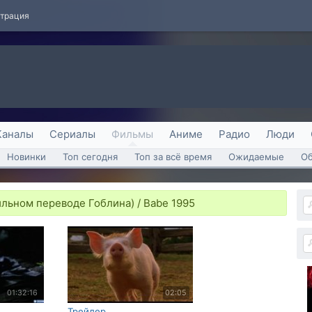
страция
Каналы
Сериалы
Фильмы
Аниме
Радио
Люди
Новинки
Топ сегодня
Топ за всё время
Ожидаемые
О
льном переводе Гоблина) / Babe 1995
01:32:16
02:05
Трейлер