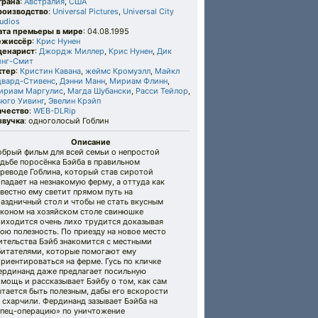
трана
:
Австралия
,
США
роизводство
:
Universal Pictures
,
Universal City
udios
ата премьеры в мире
: 04.08.1995
ежиссёр
:
Крис Нунен
ценарист
:
Джордж Миллер
,
Крис Нунен
,
Дик
инг-Смит
ктер
:
Кристин Кавана
,
жеймс Кромуэлл
,
Майкл
двард-Стивенс
,
Дэнни Манн
,
Мириам Флинн
,
ириам Маргулис
,
Магда Шубански
,
Расси Тейлор
,
ьюго Уивинг
,
Эвелин Крэйп
ачество
:
WEB-DLRip
звучка
: одноголосый Гоблин
Описание
обрый фильм для всей семьи о непростой
дьбе поросёнка Бэйба в правильном
реводе Гоблина, который став сиротой
падает на незнакомую ферму, а оттуда как
вестно ему светит прямом путь на
аздничный стол и чтобы не стать вкусным
економ на хозяйском столе свинюшке
риходится очень лихо трудится доказывая
ою полезность. По приезду на новое место
ительства Бэйб знакомится с местными
битателями, которые помогают ему
риентироваться на ферме. Гусь по кличке
ердинанд даже предлагает посильную
мощь и рассказывает Бэйбу о том, как сам
тается быть полезным, дабы его вскорости
 схарчили. Фердинанд зазывает Бэйба на
спец-операцию» по уничтожение