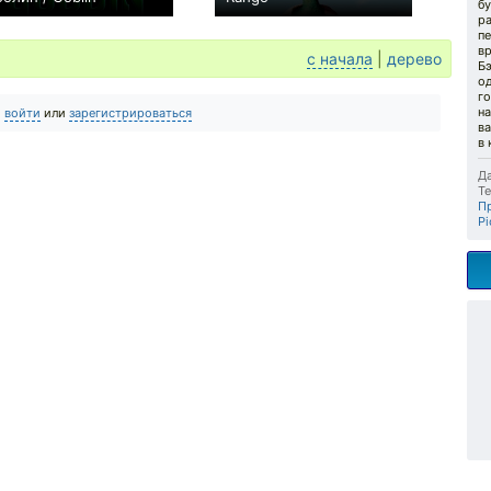
бу
0
+5
ра
пе
вр
с начала
|
дерево
Б
од
го
на
о
войти
или
зарегистрироваться
в
в 
Да
Те
П
Pi