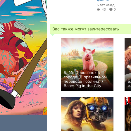
5 лет назад
43
0
Вас также могут заинтересовать
Бэйб: Поросёнок в
городе (В правильном
переводе Гоблина) /
Б
Babe: Pig in the City
м
0