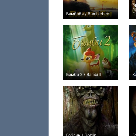
Б
п
Бамблби / Bumblebee
Г
+69
Бэмби 2 / Bambi II
Х
+5
Гоблин / Goblin
Г