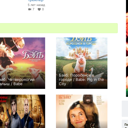
5 лет назад
7
0
Бэйб: Поросенок в
эйб: Четвероногий
городе / Babe: Pig in the
алыш / Babe
City
0
+4
Г