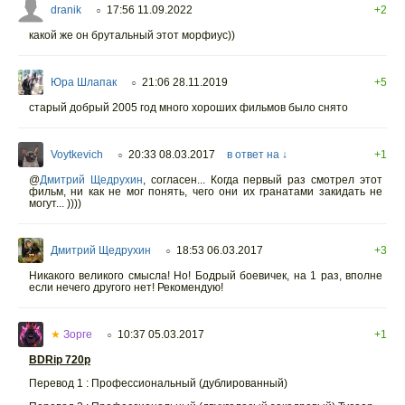
dranik
17:56 11.09.2022
+2
○
какой же он брутальный этот морфиус))
Юра Шлапак
21:06 28.11.2019
+5
○
старый добрый 2005 год много хороших фильмов было снято
Voytkevich
20:33 08.03.2017
в ответ на ↓
+1
○
@
Дмитрий Щедрухин
,
согласен... Когда первый раз смотрел этот
фильм, ни как не мог понять, чего они их гранатами закидать не
могут... ))))
Дмитрий Щедрухин
18:53 06.03.2017
+3
○
Никакого великого смысла! Но! Бодрый боевичек, на 1 раз, вполне
если нечего другого нет! Рекомендую!
★
Зорге
10:37 05.03.2017
+1
○
BDRip 720p
Перевод 1 : Профессиональный (дублированный)