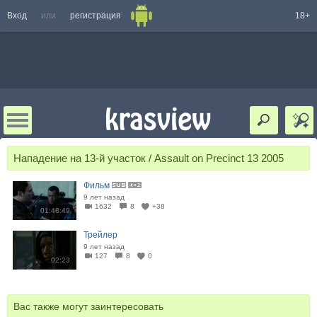
Вход
или
регистрация
18+
Нападение на 13-й участок / Assault on Precinct 13 2005
Фильм
9 лет назад
1632
8
+38
01:48:49
Трейлер
9 лет назад
127
8
0
02:23
Вас также могут заинтересовать