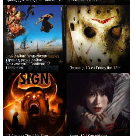
Тринадцатый отдел / Diamant 13
/ Brick Mansions
0
+13
13-й район: Ультиматум
(Тринадцатый район:
Ультиматум) / Banlieue 13
Ultimatum
Пятница 13-е / Friday the 13th
+13
+24