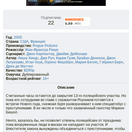
Подписчики
22
Год
:
2005
Страна
:
США
,
Франция
Производство
:
Rogue Pictures
Режиссёр
:
Жан-Франсуа Рише
Сценарист
:
Джон Карпентер
,
Джеймс ДеМонако
Актер
:
Аиша Хиндс
,
Джа Рул
,
Карри Грэм
,
Брайан Деннехи
,
Джон
Легуизамо
,
Итан Хоук
,
Лоренс Фишбёрн
,
Мария Белло
,
Гэбриел Бирн
,
Дреа де Маттео
Качество
:
BDRip
Озвучка
: Дублированный
Возрастной рейтинг
:
16+
Описание
Считанные часы остаются до закрытия 13-го полицейского участка. Но
пока его сотрудники во главе с сержантом Роуником готовятся к
встрече Нового года, снежная буря разворачивает к ним спецавтобус с
преступниками. В их числе и только что захваченный гангстер Мэрион
Бишоп.
Ничто, казалось бы, не позволит отвлечь полицейских от праздника:
пока вооруженные люди в масках не нападают на участок. И
блюстители закона вынуждены объединиться с преступниками, чтобы