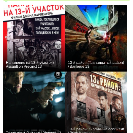
Нападение на 13-й участок /
13-й район (Тринадцатый район)
Assault on Precinct 13
/ Banlieue 13
+6
0
13-й район: Кирпичные особняки