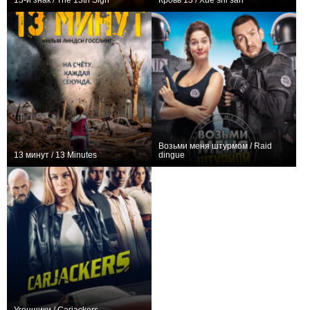
13-й знак / The 13th Sign
Кровь 13 / Xue shi san
0
0
Возьми меня штурмом / Raid
13 минут / 13 Minutes
dingue
+3
+33