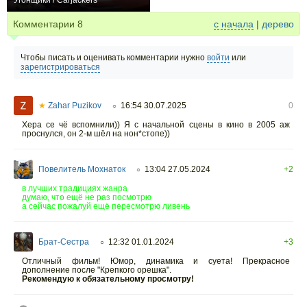
Угонщики / Carjackers
−1
Комментарии
8
с начала
|
дерево
Чтобы писать и оценивать комментарии нужно
войти
или
зарегистрироваться
★
Zahar Puzikov
16:54 30.07.2025
0
○
Хера се чё вспомнили)) Я с начальной сцены в кино в 2005 аж
проснулся, он 2-м шёл на нон*стопе))
Повелитель Мохнаток
13:04 27.05.2024
+2
○
в лучших традициях жанра
думаю, что ещё не раз посмотрю
а сейчас пожалуй ещё пересмотрю ливень
Брат-Сестра
12:32 01.01.2024
+3
○
Отличный фильм! Юмор, динамика и суета! Прекрасное
дополнение после "Крепкого орешка".
Рекомендую к обязательному просмотру!