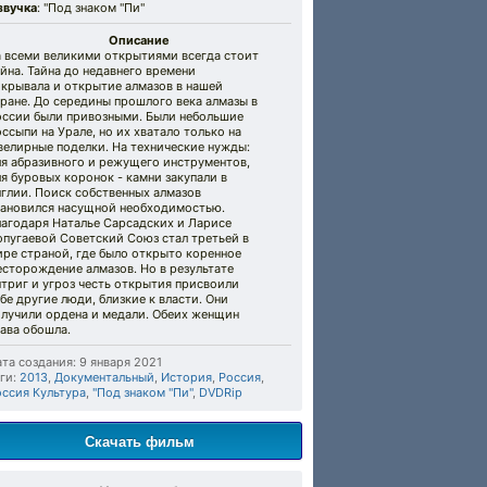
звучка
: "Под знаком "Пи"
Описание
а всеми великими открытиями всегда стоит
йна. Тайна до недавнего времени
окрывала и открытие алмазов в нашей
ране. До середины прошлого века алмазы в
оссии были привозными. Были небольшие
ссыпи на Урале, но их хватало только на
велирные поделки. На технические нужды:
ля абразивного и режущего инструментов,
я буровых коронок - камни закупали в
глии. Поиск собственных алмазов
тановился насущной необходимостью.
лагодаря Наталье Сарсадских и Ларисе
опугаевой Советский Союз стал третьей в
ре страной, где было открыто коренное
сторождение алмазов. Но в результате
триг и угроз честь открытия присвоили
бе другие люди, близкие к власти. Они
олучили ордена и медали. Обеих женщин
ава обошла.
та создания: 9 января 2021
ги:
2013
,
Документальный
,
История
,
Россия
,
оссия Культура
,
"Под знаком "Пи"
,
DVDRip
Скачать фильм