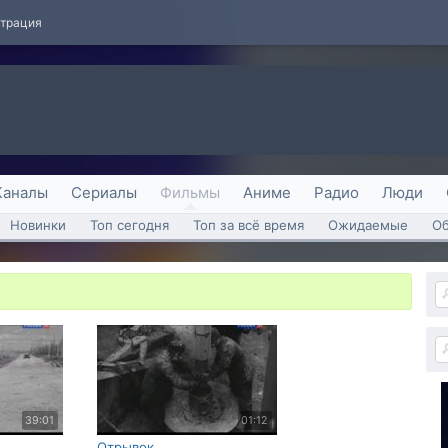
страция
Каналы
Сериалы
Фильмы
Аниме
Радио
Люди
Новинки
Топ сегодня
Топ за всё время
Ожидаемые
О
39:01
01:12
Отрывок