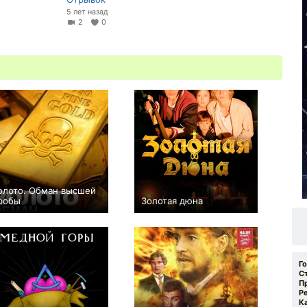
5 лет назад
2
0
олото. Обман высшей
робы
Золотая дюна
+6
−1
Г
С
П
Р
К