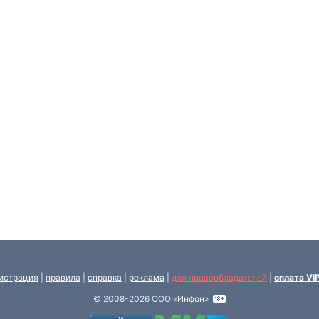
истрация
|
правила
|
справка
|
реклама
|
для правообладателей
|
оплата VI
© 2008-2026 ООО «
Инфон
»