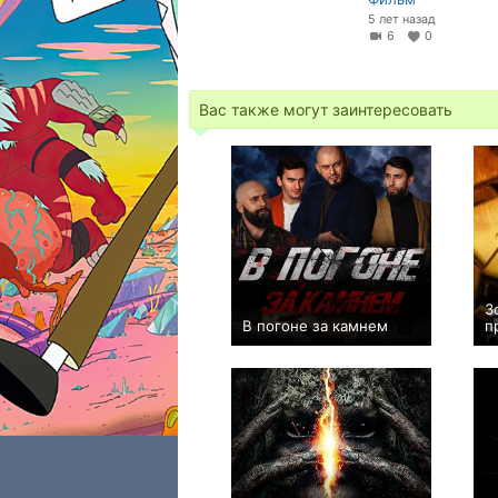
5 лет назад
6
0
Вас также могут заинтересовать
З
В погоне за камнем
п
0