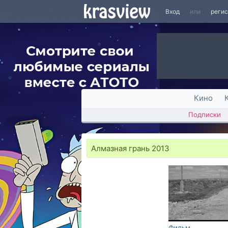
Вход
или
реги
Кино
Подписки
Алмазная грань 2013
Фильм