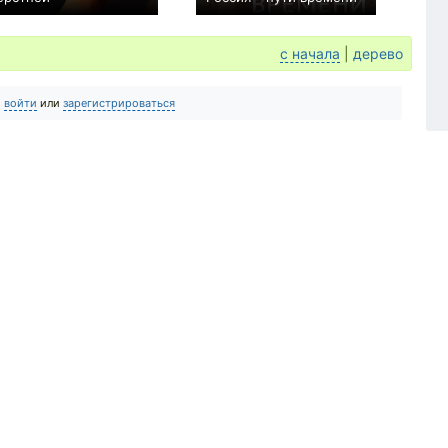
0
+1
с начала
|
дерево
о
войти
или
зарегистрироваться