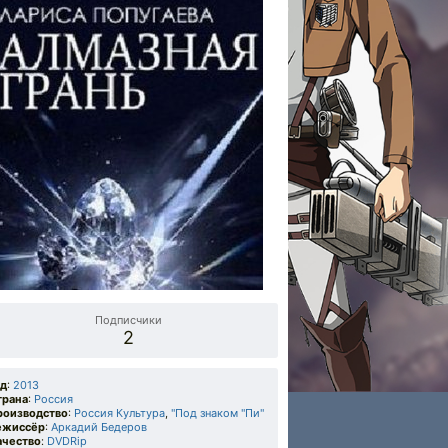
Подписчики
2
од
:
2013
трана
:
Россия
роизводство
:
Россия Культура
,
"Под знаком "Пи"
ежиссёр
:
Аркадий Бедеров
ачество
:
DVDRip