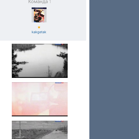
Команда
1
★
kakgetak