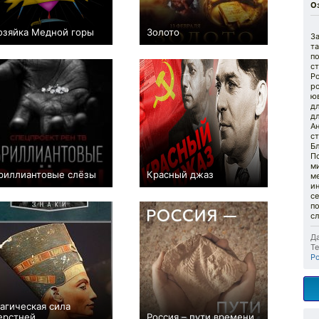
О
озяйка Медной горы
Золото
З
+1
+3
та
п
ст
Р
ро
ю
д
дл
Ан
с
Б
П
ми
риллиантовые слёзы
Красный джаз
ме
0
0
ин
се
п
сл
Да
Те
Р
агическая сила
ерстней
Россия – пути времени