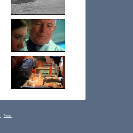
P
|
блог