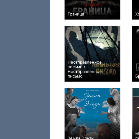
Граница
Х
0
Неотправленное
письмо /
Неотправленное
письмо
Б
+2
М
Земля Эльзы
п