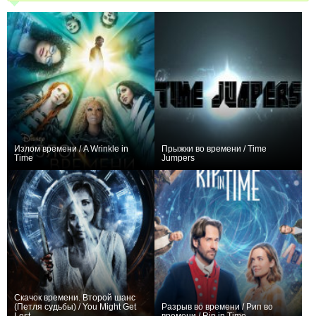
Излом времени / A Wrinkle in
Прыжки во времени / Time
Time
Jumpers
+5
0
Скачок времени. Второй шанс
(Петля судьбы) / You Might Get
Разрыв во времени / Рип во