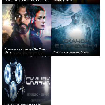
Назад во времени / Back in Time
Clockstoppers
+9
+3
Временная воронка / The Time
Vortex
Скачок во времени / Stasis
0
+1