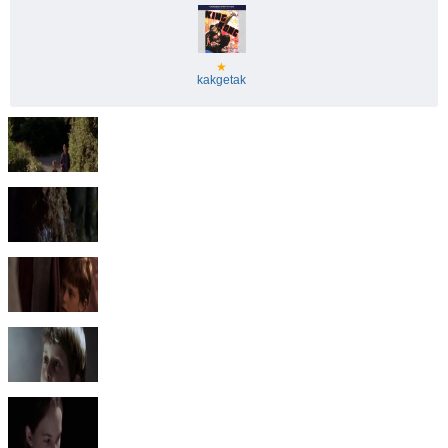
★
kakgetak