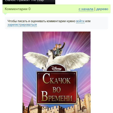
Скачок / Прыжок / The Leap
+6
Комментарии
0
с начала
|
дерево
Чтобы писать и оценивать комментарии нужно
войти
или
зарегистрироваться