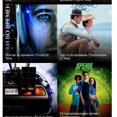
Lost
времени / Rip in Time
+1
+11
Поиски во времени / Found in
Где-то во времени / Somewhere
Time
in Time
0
+1
Останавливающие время /