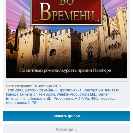
Дата создания: 16 декабря 2013
Теги:
2003
,
Детский/семейный
,
Приключения
,
Фантастика
,
Фэнтези
,
Канада
,
Dimension Television
,
Wrinkle Productions Ltd.
,
Kerner
Entertainment Company
,
BLT Productions
,
HDTVRip 480p
,
перевод
,
многоголосый
,
PG
Скачать фильм
Команда
1