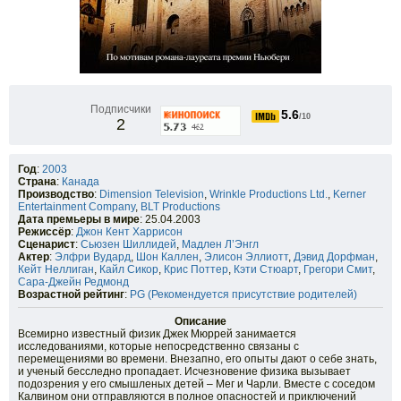
Подписчики
5.6
/10
2
Год
:
2003
Страна
:
Канада
Производство
:
Dimension Television
,
Wrinkle Productions Ltd.
,
Kerner
Entertainment Company
,
BLT Productions
Дата премьеры в мире
: 25.04.2003
Режиссёр
:
Джон Кент Харрисон
Сценарист
:
Сьюзен Шиллидей
,
Мадлен Л’Энгл
Актер
:
Элфри Вудард
,
Шон Каллен
,
Элисон Эллиотт
,
Дэвид Дорфман
,
Кейт Неллиган
,
Кайл Сикор
,
Крис Поттер
,
Кэти Стюарт
,
Грегори Смит
,
Сара-Джейн Редмонд
Возрастной рейтинг
:
PG (Рекомендуется присутствие родителей)
Описание
Всемирно известный физик Джек Мюррей занимается
исследованиями, которые непосредственно связаны с
перемещениями во времени. Внезапно, его опыты дают о себе знать,
и ученый бесследно пропадает. Исчезновение физика вызывает
подозрения у его смышленых детей – Мег и Чарли. Вместе с соседом
Калвином они отправляются в полное опасностей и приключений