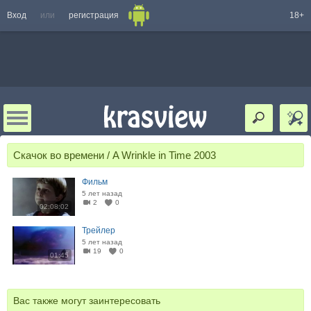
Вход
или
регистрация
18+
Скачок во времени / A Wrinkle in Time 2003
Фильм
5 лет назад
2
0
02:08:02
Трейлер
5 лет назад
19
0
01:45
Вас также могут заинтересовать