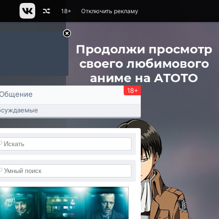
18+
Отключить рекламу
18+
Общение
бсуждаемые