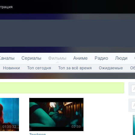
страция
Каналы
Сериалы
Фильмы
Аниме
Радио
Люди
Новинки
Топ сегодня
Топ за всё время
Ожидаемые
О
01:35:32
02:39
Трейлер