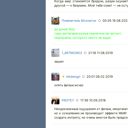
Когда мир становятся бредом, разум окунает
другой — к безумию. Мой тебе совет — не ост
Повелитель Мохнаток
00:26 16.08.202
○
да дэнни бой,
таки англичане ружья кирпичом не чистют..
сюрпрайзз, которого никто не ждал
1_497962803
21:18 11.08.2019
○
зашел
★
nikdesign
20:01 08.02.2019
○
опять фильм исчез
PROTEY
17:36 10.09.2018
○
Неоднозначные ощущения от фильм, неорганичн
но к сожалению не производит эффекта WoW! Р
создать интригу, но очень многое было предск