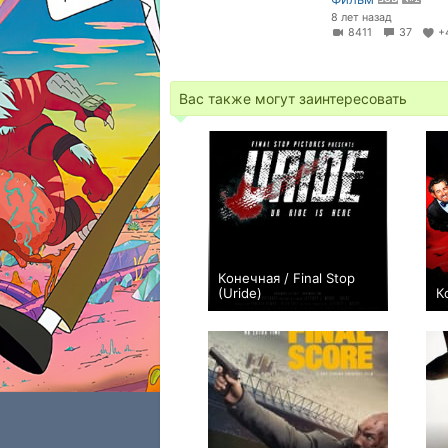
8 лет назад
8411
37
+
Вас также могут заинтересовать
Конечная / Final Stop
(Uride)
К
0