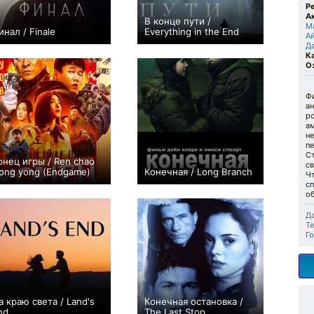
Р
А
В конце пути /
М
инал / Finale
Everything in the End
А
0
+1
Д
К
О
Фи
а
ро
ам
н
пе
Ст
онец игры / Ren chao
с
iong yong (Endgame)
Конечная / Long Branch
Чт
+1
+1
с
о
Да
Те
Го
а краю света / Land's
Конечная остановка /
nd
The Last Stop