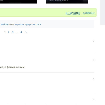
0
+1
с начала
|
дерево
о
войти
или
зарегистрироваться
1
2
3
...
4
→
0
0
са, и фильмы с ним!
0
0