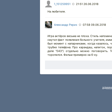
1_151259951
21:51 26.06.2018
○
На любителя.
Александр Рерих
07:58 09.06.2018
○
Игра актёров весьма не плоха. Стиль напомин
смутил факт появления больного учителя, имме
был момент с напарниками, когда казалось, 
трубке телефона. Про карандаш, напиток, пор
деле "043") отдельно можно поговорить. 
торопился. Фильм примерно на 6-ку.
админ