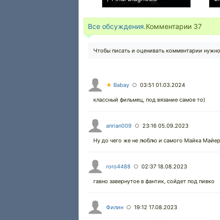
0
Все обсуждения.
Комментарии
37
Чтобы писать и оценивать комментарии нужн
★
Babay
03:51 01.03.2024
○
классный фильмец, под вязание самое то)
anrian009
23:16 05.09.2023
○
Ну до чего же не люблю и самого Майка Майер
roro4488
02:37 18.08.2023
○
гавно завернутое в фантик, сойдет под пивко
Филин
19:12 17.08.2023
○