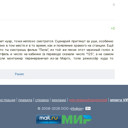
0
+2
ает нуар, тоже неплохо смотрется. Сценарий притянут за уши, особенно
но в том месте и в то время, как и появление храмого на станции. Ещё
что ты смотришь фильм "Пила", из той же песни этот мрачный голос в
тфель и число на кабинке (в переводе сказали число "125", а на самом
Толи монтажер перенервничал из-за Марго, толи режиссёр куда то
Ранее
истрация
|
правила
|
справка
|
реклама
|
для правообладателей
|
оплата VI
© 2008-2026 ООО «
Инфон
»