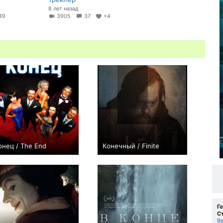
8 лет назад
49
3905
37
+4
онец / The End
Конечный / Finite
0
0
Г
С
В