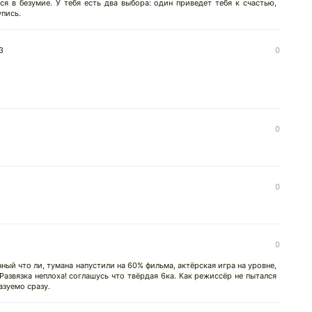
ся в безумие. У тебя есть два выбора: один приведет тебя к счастью,
упись.
3
0
0
0
0
ый что ли, тумана напустили на 60% фильма, актёрская игра на уровне,
азвязка неплоха! соглашусь что твёрдая 6ка. Как режиссёр не пытался
азуемо сразу.