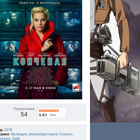
Подписчики
54
од
:
2018
трана
:
Ирландия
,
Великобритания
,
Гонконг
,
енгрия
,
США