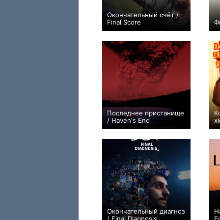
Окончательный счёт /
Final Score
Ф
+3
Последнее пристанище
К
/ Haven's End
x
0
Окончательный диагноз
Н
/ Final Diagnosis
E