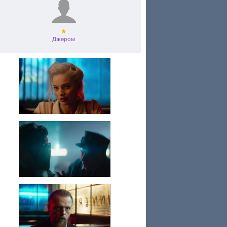
★
Джером