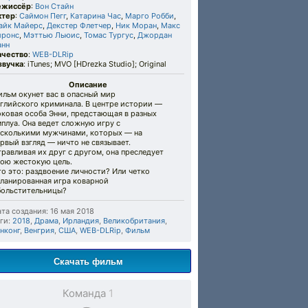
ежиссёр
:
Вон Стайн
ктер
:
Саймон Пегг
,
Катарина Час
,
Марго Робби
,
айк Майерс
,
Декстер Флетчер
,
Ник Моран
,
Макс
йронс
,
Мэттью Льюис
,
Томас Тургус
,
Джордан
анн
ачество
:
WEB-DLRip
звучка
: iTunes; MVO [HDrezka Studio]; Original
Описание
льм окунет вас в опасный мир
нглийского криминала. В центре истории —
ковая особа Энни, предстающая в разных
плуа. Она ведет сложную игру с
есколькими мужчинами, которых — на
рвый взгляд — ничто не связывает.
равливая их друг с другом, она преследует
вою жестокую цель.
о это: раздвоение личности? Или четко
планированная игра коварной
больстительницы?
та создания: 16 мая 2018
ги:
2018
,
Драма
,
Ирландия
,
Великобритания
,
нконг
,
Венгрия
,
США
,
WEB-DLRip
,
Фильм
Скачать фильм
Команда
1