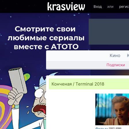
Вход
или
реги
Кино
Подписки
Конченая / Terminal 2018
Фильм