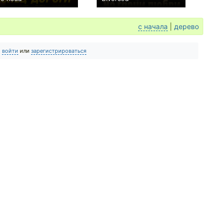
+1
0
с начала
|
дерево
о
войти
или
зарегистрироваться