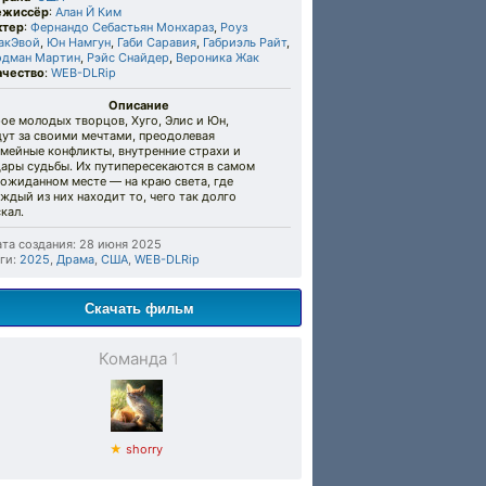
ежиссёр
:
Алан Й Ким
ктер
:
Фернандо Себастьян Монхараз
,
Роуз
акЭвой
,
Юн Намгун
,
Габи Саравия
,
Габриэль Райт
,
одман Мартин
,
Рэйс Снайдер
,
Вероника Жак
ачество
:
WEB-DLRip
Описание
ое молодых творцов, Хуго, Элис и Юн,
ут за своими мечтами, преодолевая
мейные конфликты, внутренние страхи и
дары судьбы. Их путипересекаются в самом
ожиданном месте — на краю света, где
ждый из них находит то, чего так долго
кал.
та создания: 28 июня 2025
ги:
2025
,
Драма
,
США
,
WEB-DLRip
Скачать фильм
Команда
1
★
shorry