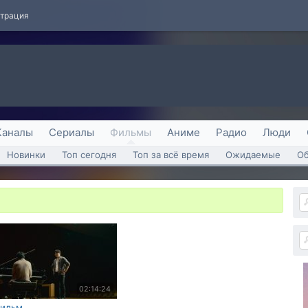
страция
Каналы
Сериалы
Фильмы
Аниме
Радио
Люди
Новинки
Топ сегодня
Топ за всё время
Ожидаемые
О
02:14:24
ильм