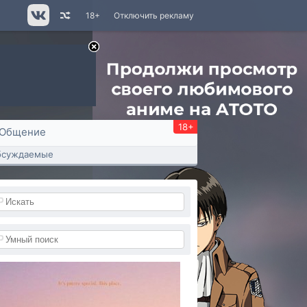
18+
Отключить рекламу
18+
Общение
бсуждаемые