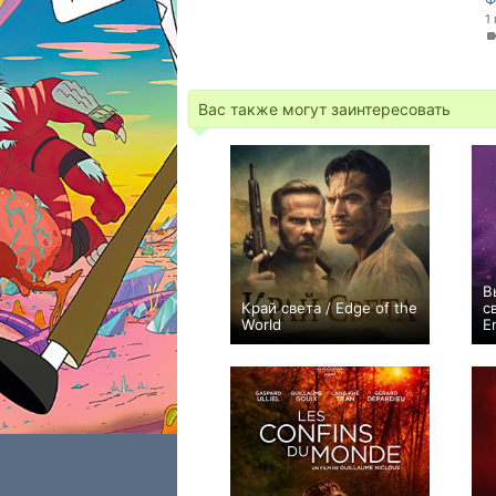
1
Вас также могут заинтересовать
В
Край света / Edge of the
с
World
E
+4