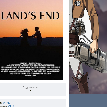
Подписчики
1
од
:
2025
трана
:
США