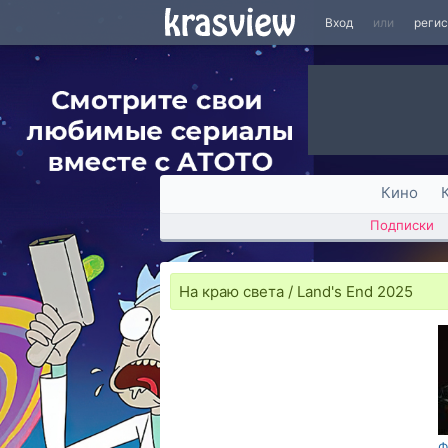
Вход
или
реги
Кино
Подписки
На краю света / Land's End 2025
Ф