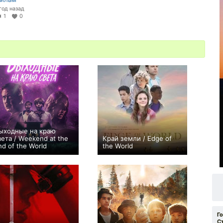
 год назад
1
0
ыходные на краю
вета / Weekend at the
Край земли / Edge of
nd of the World
the World
0
0
Г
С