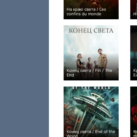
На краю света / Les
confins du monde
Н
0
Конец света / Fin / The
К
End
E
+1
Конец света / End of the
К
World
t