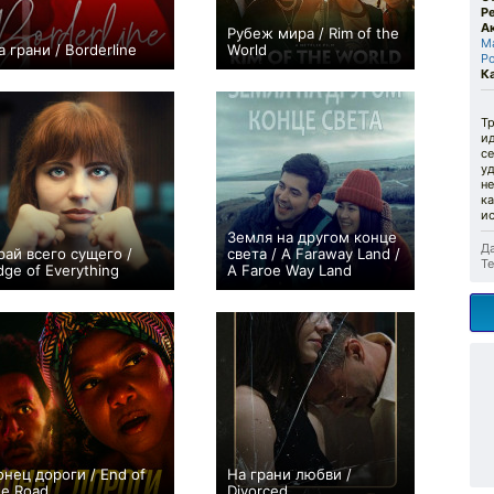
Р
А
Рубеж мира / Rim of the
М
а грани / Borderline
World
Р
0
0
К
Тр
ид
се
у
не
ка
ис
Земля на другом конце
Да
рай всего сущего /
света / A Faraway Land /
Те
dge of Everything
A Faroe Way Land
0
0
онец дороги / End of
На грани любви /
he Road
Divorced