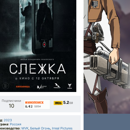
Подписчики
5.2
/10
10
од
:
2023
трана
:
Россия
роизводство
:
MVK
,
Белый Огонь
,
Irreal Pictures