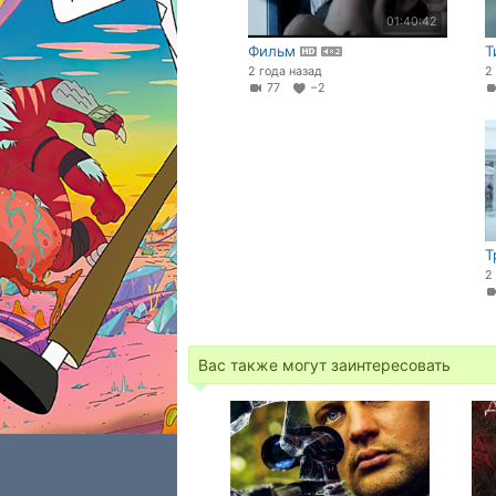
01:40:42
Фильм
Т
2 года назад
2
77
−2
Т
2
Вас также могут заинтересовать