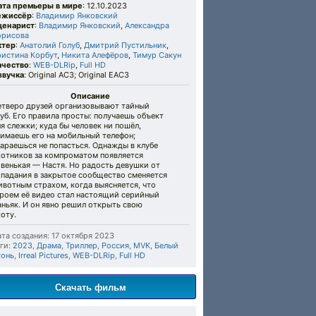
ата премьеры в мире
: 12.10.2023
ежиссёр
:
Владимир Янковский
ценарист
:
Владимир Янковский
,
Александра
орисова
ктер
:
Анатолий Голуб
,
Дмитрий Пустильник
,
ристина Корбут
,
Никита Алефёров
,
Тимур Сакун
ачество
:
WEB-DLRip
,
Full HD
звучка
: Original AC3; Original EAC3
Описание
етверо друзей организовывают тайный
уб. Его правила просты: получаешь объект
я слежки; куда бы человек ни пошёл,
имаешь его на мобильный телефон;
араешься не попасться. Однажды в клубе
хотников за компроматом появляется
венькая — Настя. Но радость девушки от
опадания в закрытое сообщество сменяется
вотным страхом, когда выясняется, что
ероем её видео стал настоящий серийный
ньяк. И он явно решил открыть свою
оту.
та создания: 17 октября 2023
ги:
2023
,
Драма
,
Триллер
,
Россия
,
MVK
,
Белый
гонь
,
Irreal Pictures
,
WEB-DLRip
,
Full HD
Скачать фильм