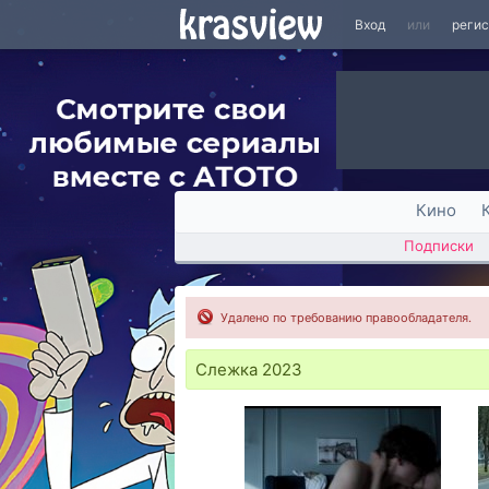
Вход
или
реги
Кино
Подписки
Удалено по требованию правообладателя.
Слежка 2023