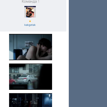
Команда
1
★
kakgetak