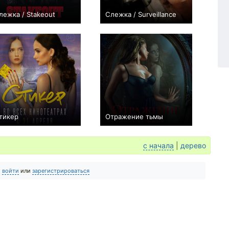
лежка / Stakeout
Слежка / Surveillance
0
+1
тикер
Отражение тьмы
0
0
с начала
|
дерево
о
войти
или
зарегистрироваться