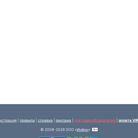
истрация
|
правила
|
справка
|
реклама
|
для правообладателей
|
оплата VI
© 2008-2026 ООО «
Инфон
»