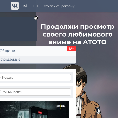
18+
Отключить рекламу
18+
Общение
бсуждаемые