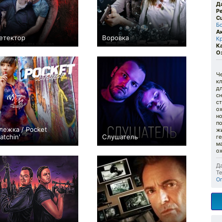
Д
Р
С
Б
А
етектор
Воровка
К
+1
−1
К
О
Ч
кл
дл
сн
ст
о
но
п
лежка / Pocket
жи
atchin'
Слушатель
г
ма
0
−1
ох
Да
Те
О