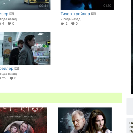
00:41
01:10
изер
Тизер-трейлер
 года назад
2 года назад
4
0
2
0
01:46
рейлер
 года назад
25
0
Г
С
П