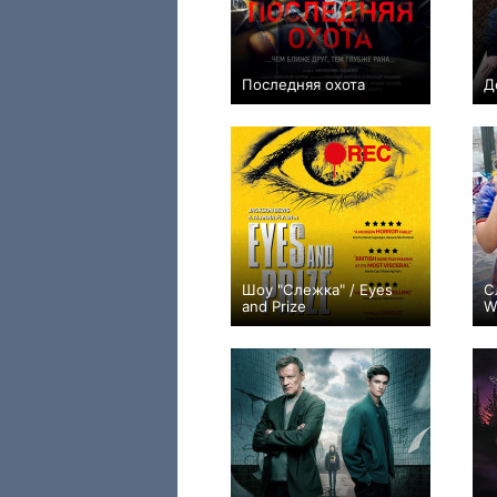
Последняя охота
Д
0
Шоу "Слежка" / Eyes
С
and Prize
W
0