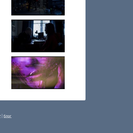
P
|
блог