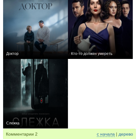
Доктор
Кто-то должен умереть
0
−1
Слежка
−2
Комментарии
2
с начала
|
дерево