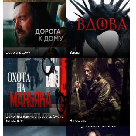
Дорога к дому
Вдова
+2
+2
Дело ивановского изверга. Охота
на маньяк
На ощупь
+1
+1