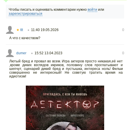
Чтобы писать и оценивать комментарии нужно
войти
или
зарегистрироваться
★
tlt
11:40 19.05.2026
0
○
А что с качеством?
dumer
15:52 13.04.2023
0
○
Лютый бред и провал во всем. Игра актеров просто никакая,её нет
,кроме диких взглядов икриков, половину слов проглатывают и
шепчут, сценарий дикий бред и пустышка, интереса ноль! Фильм
совершенно не интересный! Не советую тратить время на
идиотизм!