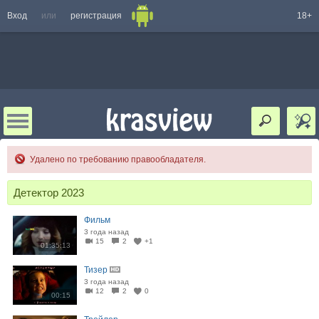
Вход
или
регистрация
18+
Удалено по требованию правообладателя.
Детектор 2023
Фильм
3 года назад
15
2
+1
01:35:13
Тизер
3 года назад
12
2
0
00:15