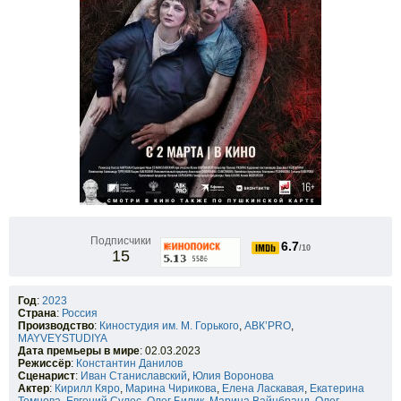
Подписчики
6.7
/10
15
Год
:
2023
Страна
:
Россия
Производство
:
Киностудия им. М. Горького
,
АВК’PRO
,
MAYVEYSTUDIYA
Дата премьеры в мире
: 02.03.2023
Режиссёр
:
Константин Данилов
Сценарист
:
Иван Станиславский
,
Юлия Воронова
Актер
:
Кирилл Кяро
,
Марина Чирикова
,
Елена Ласкавая
,
Екатерина