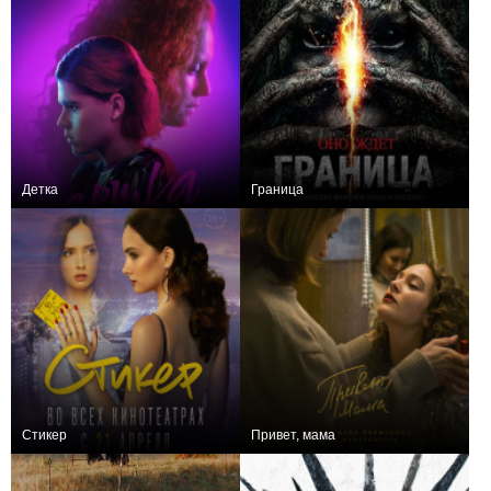
Детка
Граница
−1
0
Стикер
Привет, мама
0
−1