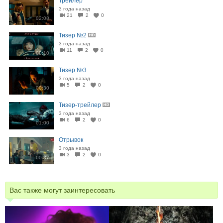
Трейлер
3 года назад
21
2
0
02:08
Тизер №2
3 года назад
11
2
0
00:10
Тизер №3
3 года назад
5
2
0
00:30
Тизер-трейлер
3 года назад
6
2
0
01:00
Отрывок
3 года назад
3
2
0
00:37
Вас также могут заинтересовать