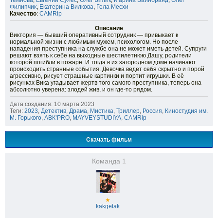
Темнова
,
Евгений Сулес
,
Олег Билик
,
Марина Вайнбранд
,
Олег
Филипчик
,
Екатерина Вилкова
,
Гела Месхи
Качество
:
CAMRip
Описание
Виктория — бывший оперативный сотрудник — привыкает к
нормальной жизни с любимым мужем, психологом. Но после
нападения преступника на службе она не может иметь детей. Супруги
решают взять к себе на выходные шестилетнюю Дашу, родители
которой погибли в пожаре. И тогда в их загородном доме начинают
происходить странные события. Девочка ведет себя скрытно и порой
агрессивно, рисует страшные картинки и портит игрушки. В её
рисунках Вика угадывает жертв того самого преступника, теперь она
абсолютно уверена: злодей жив, и он где-то рядом.
Дата создания: 10 марта 2023
Теги:
2023
,
Детектив
,
Драма
,
Мистика
,
Триллер
,
Россия
,
Киностудия им.
М. Горького
,
АВК’PRO
,
MAYVEYSTUDIYA
,
CAMRip
Скачать фильм
Команда
1
★
kakgetak