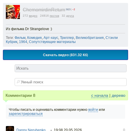
ChernomirdinReturn
5823
|
−2
272
видео
24816
постов
32
друга
Из фильма Dr Strangelove :)
Теги:
Фильм
,
Комедия
,
Арт-хаус
,
Триллер
,
Великобритания
,
Стэнли
Кубрик
,
1964
,
Сопутствующие материалы
Скачать видео (831.32 Кб)
Комментарии
8
с начала
|
дерево
Чтобы писать и оценивать комментарии нужно
войти
или
зарегистрироваться
Danny Nerubenko
19:08 20.05.2026
0
○