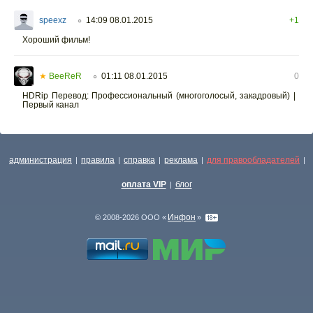
speexz
14:09 08.01.2015
+1
○
Хороший фильм!
★
BeeReR
01:11 08.01.2015
0
○
HDRip Перевод: Профессиональный (многоголосый, закадровый) |
Первый канал
администрация
правила
справка
реклама
для правообладателей
|
|
|
|
|
оплата VIP
блог
|
Инфон
© 2008-2026 ООО «
»