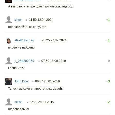
А вы говорите про одну тактическую ядерку.
kliver
11:50 12.04.2024
+1
○
перезалейте, пожалуйста.
alex61476147
20:25 27.02.2024
+1
○
видео не найдено
1_254202059
07:50 18.09.2019
0
○
Говно ????
John.Doe
06:37 25.01.2019
+3
○
Телесные соки эт просто пздц :laugh:
oxsss
22:22 24.01.2019
+2
○
шедеврально!