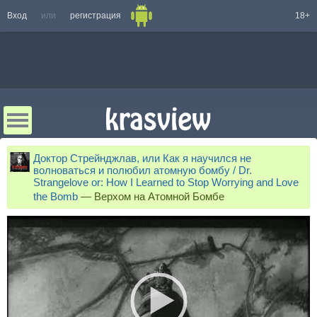
Вход
или
регистрация
18+
Доктор Стрейнджлав, или Как я научился не
волноваться и полюбил атомную бомбу / Dr.
Strangelove or: How I Learned to Stop Worrying and Love
the Bomb
—
Верхом на Атомной Бомбе