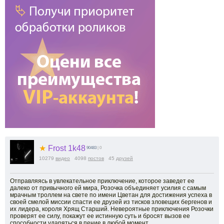
★
Frost 1k48
90483
| 0
10279
видео
4098
постов
45
друзей
Отправляясь в увлекательное приключение, которое заведет ее
далеко от привычного ей мира, Розочка объединяет усилия с самым
мрачным троллем на свете по имени Цветан для достижения успеха в
своей смелой миссии спасти ее друзей из тисков зловещих бергенов и
их лидера, короля Хрящ Старший. Невероятные приключения Розочки
проверят ее силу, покажут ее истинную суть и бросят вызов ее
способности ударяться в пение в любой момент.