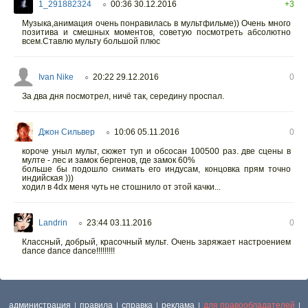
1_291882324
00:36 30.12.2016
+3
○
Музыка,анимация очень понравилась в мультфильме)) Очень много
позитива и смешных моментов, советую посмотреть абсолютно
всем.Ставлю мульту большой плюс
Ivan Nike
20:22 29.12.2016
0
○
За два дня посмотрел, ничё так, середину проспал.
Джон Сильвер
10:06 05.11.2016
0
○
короче уныл мульт, сюжет туп и обсосан 100500 раз. две сцены в
мулте - лес и замок бергенов, где замок 60%
больше бы подошло снимать его индусам, концовка прям точно
индийская )))
ходил в 4dx меня чуть не стошнило от этой качки...
Landrin
23:44 03.11.2016
0
○
Классный, добрый, красочный мульт. Очень заряжает настроением
dance dance dance!!!!!!!!!
администрация
правила
справка
реклама
для правообладателей
|
|
|
|
|