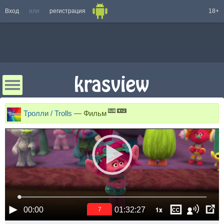
Вход
или
регистрация
18+
Тролли / Trolls
—
Фильм
1x
00:00
01:32:27
7