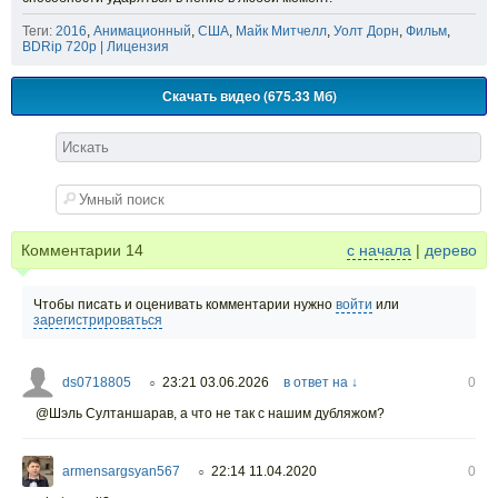
Теги:
2016
,
Анимационный
,
США
,
Майк Митчелл
,
Уолт Дорн
,
Фильм
,
BDRip 720p | Лицензия
Скачать видео (675.33 Мб)
Комментарии
14
с начала
|
дерево
Чтобы писать и оценивать комментарии нужно
войти
или
зарегистрироваться
ds0718805
23:21 03.06.2026
в ответ на ↓
0
○
@Шэль Султаншарав, а что не так с нашим дубляжом?
armensargsyan567
22:14 11.04.2020
0
○