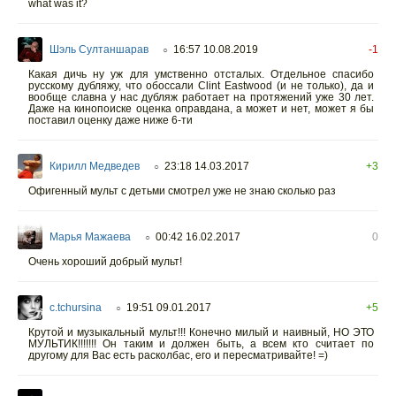
what was it?
Шэль Султаншарав
16:57 10.08.2019
-1
○
Какая дичь ну уж для умственно отсталых. Отдельное спасибо
русскому дубляжу, что обоссали Clint Eastwood (и не только), да и
вообще славна у нас дубляж работает на протяжений уже 30 лет.
Даже на кинопоиске оценка оправдана, а может и нет, может я бы
поставил оценку даже ниже 6-ти
Кирилл Медведев
23:18 14.03.2017
+3
○
Офигенный мульт с детьми смотрел уже не знаю сколько раз
Марья Мажаева
00:42 16.02.2017
0
○
Очень хороший добрый мульт!
c.tchursina
19:51 09.01.2017
+5
○
Крутой и музыкальный мульт!!! Конечно милый и наивный, НО ЭТО
МУЛЬТИК!!!!!!! Он таким и должен быть, а всем кто считает по
другому для Вас есть расколбас, его и пересматривайте! =)