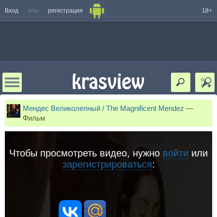
Вход
или
регистрация
18+
Мендес Великолепный / The Magnificent Mendez
—
Фильм
Чтобы просмотреть видео, нужно
войти
или
зарегистрироваться
: