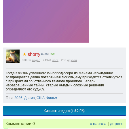
★
shorry
167405
|
+439
53006
видео
24941
пост
256
друзей
Когда в жизнь успешного кинопродюсера из Майами неожиданно
возвращается давно потерянная любовь, ему приходится столкнуться
с призраками собственного тёмного прошлого. Теперь
неразрешённые тайны, старые обиды и сложные решения
определяют его судьбу.
Теги:
2026
,
Драма
,
США
,
Фильм
Скачать видео (1.62 Гб)
Комментарии
0
с начала
|
дерево