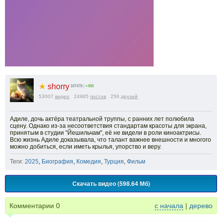
★
shorry
167478
|
+456
53007
видео
24985
постов
256
друзей
Адиле, дочь актёра театральной труппы, с ранних лет полюбила
сцену. Однако из-за несоответствия стандартам красоты для экрана,
принятым в студии "Йешильчам", её не видели в роли киноактрисы.
Всю жизнь Адиле доказывала, что талант важнее внешности и многого
можно добиться, если иметь крылья, упорство и веру.
Теги:
2025
,
Биография
,
Комедия
,
Турция
,
Фильм
Скачать видео (598.64 Мб)
Комментарии
0
с начала
|
дерево