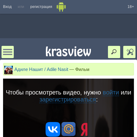
Вход
или
регистрация
18+
Адиле Нашит / Adile Nasit
—
Фильм
Чтобы просмотреть видео, нужно
войти
или
зарегистрироваться
: