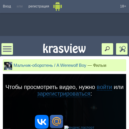
Вход
или
регистрация
18+
Мальчик-оборотень / A Werewolf Boy
—
Фильм
Чтобы просмотреть видео, нужно
войти
или
зарегистрироваться
: