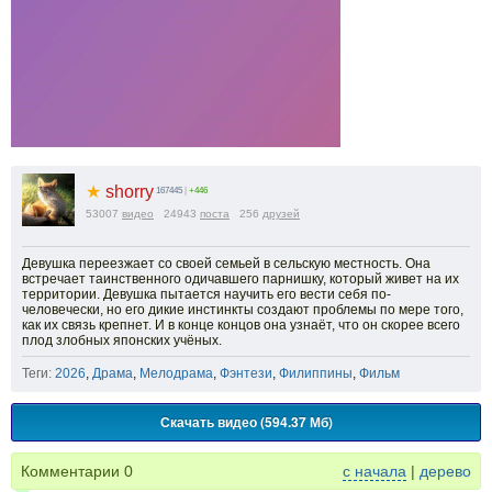
★
shorry
167445
|
+446
53007
видео
24943
поста
256
друзей
Девушка переезжает со своей семьей в сельскую местность. Она
встречает таинственного одичавшего парнишку, который живет на их
территории. Девушка пытается научить его вести себя по-
человечески, но его дикие инстинкты создают проблемы по мере того,
как их связь крепнет. И в конце концов она узнаёт, что он скорее всего
плод злобных японских учёных.
Теги:
2026
,
Драма
,
Мелодрама
,
Фэнтези
,
Филиппины
,
Фильм
Скачать видео (594.37 Мб)
Комментарии
0
с начала
|
дерево