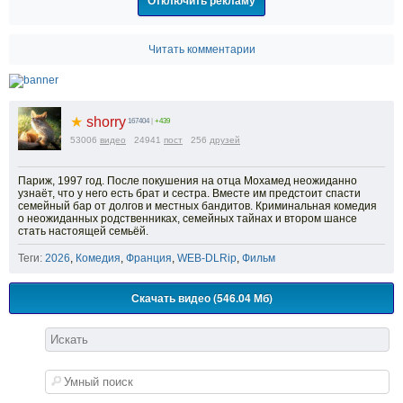
Отключить рекламу
Читать комментарии
★
shorry
167404
|
+439
53006
видео
24941
пост
256
друзей
Париж, 1997 год. После покушения на отца Мохамед неожиданно
узнаёт, что у него есть брат и сестра. Вместе им предстоит спасти
семейный бар от долгов и местных бандитов. Криминальная комедия
о неожиданных родственниках, семейных тайнах и втором шансе
стать настоящей семьёй.
Теги:
2026
,
Комедия
,
Франция
,
WEB-DLRip
,
Фильм
Скачать видео (546.04 Мб)