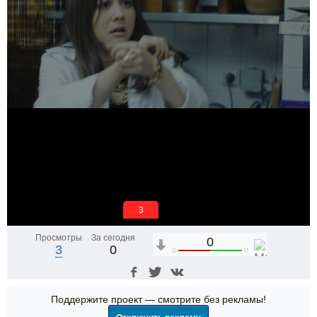
3
Просмотры
За сегодня
0
3
0
0
0
Поддержите проект — смотрите без рекламы!