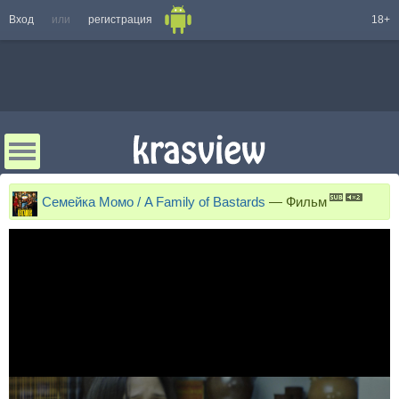
Вход
или
регистрация
18+
Семейка Момо / A Family of Bastards
—
Фильм