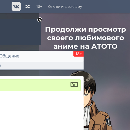
18+
Отключить рекламу
18+
Общение
м