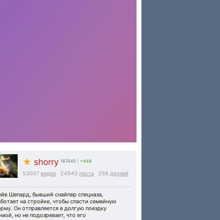
★
shorry
167445
|
+446
53007
видео
24943
поста
256
друзей
йв Шепард, бывший снайпер спецназа,
ботает на стройке, чтобы спасти семейную
рму. Он отправляется в долгую поездку
мой, но не подозревает, что его