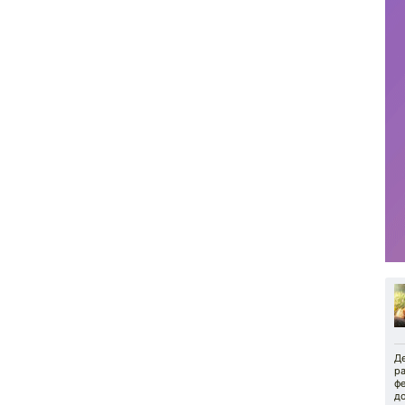
Де
ра
фе
до