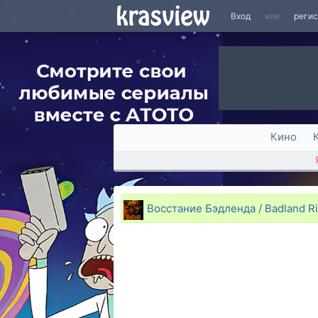
Вход
или
реги
Кино
Восстание Бэдленда / Badland Ri