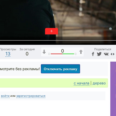
5
Просмотры
За сегодня
Поделиться
0
13
0
0
0
Отключить рекламу
мотрите без рекламы!
с начала
|
дерево
о
войти
или
зарегистрироваться