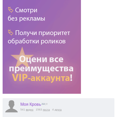
Моя Кровь
213
| 0
541
видео
1563
поста
4
друга