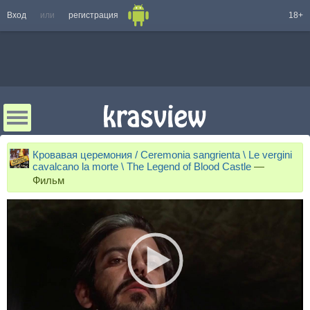
Вход
или
регистрация
18+
Кровавая церемония / Ceremonia sangrienta \ Le vergini
cavalcano la morte \ The Legend of Blood Castle
—
Фильм