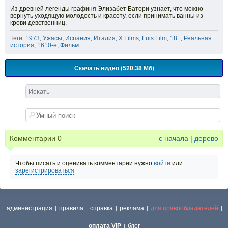
Из древней легенды графиня Элизабет Батори узнает, что можно
вернуть уходящую молодость и красоту, если принимать ванны из
крови девственниц.
Теги:
1973
,
Ужасы
,
Испания
,
Италия
,
X Films
,
Luis Film
,
18+
,
Реальная
история
,
1610-е
,
Фильм
Скачать видео (520.38 Мб)
Комментарии
0
с начала
|
дерево
Чтобы писать и оценивать комментарии нужно
войти
или
зарегистрироваться
администрация
правила
справка
реклама
для правообладателей
|
|
|
|
|
оплата VIP
блог
|