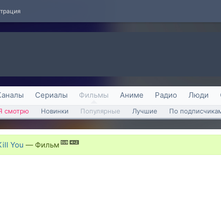
страция
Каналы
Сериалы
Фильмы
Аниме
Радио
Люди
Я смотрю
Новинки
Популярные
Лучшие
По подписчика
ill You
—
Фильм