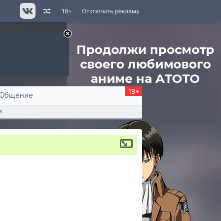
18+
Отключить рекламу
18+
Общение
м