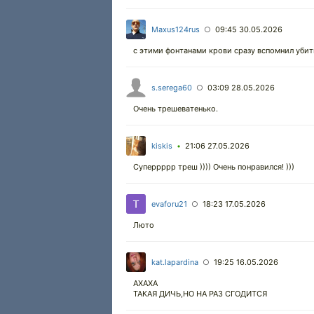
100
%
Масштаб:
100
%
Maxus124rus
09:45 30.05.2026
○
-5%
с этими фонтанами крови сразу вспомнил убит
+5%
Нет
s.serega60
03:09 28.05.2026
○
Субтитры №1
Субтитры №2
Очень трешеватенько.
Субтитры №3
Субтитры №4
kiskis
21:06 27.05.2026
•
Субтитры №5
Суперрррр треш )))) Очень понравился! )))
Звуковая дорожка №1
eng
evaforu21
18:23 17.05.2026
○
Люто
kat.lapardina
19:25 16.05.2026
○
АХАХА
ТАКАЯ ДИЧЬ,НО НА РАЗ СГОДИТСЯ