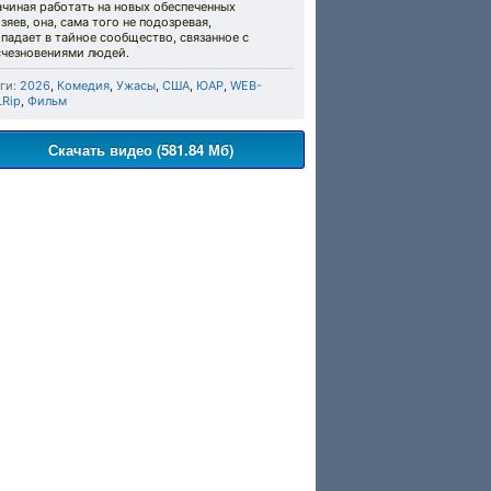
чиная работать на новых обеспеченных
зяев, она, сама того не подозревая,
падает в тайное сообщество, связанное с
счезновениями людей.
ги:
2026
,
Комедия
,
Ужасы
,
США
,
ЮАР
,
WEB-
LRip
,
Фильм
Скачать видео (581.84 Мб)