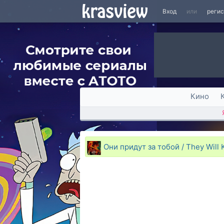
Вход
или
реги
Кино
Они придут за тобой / They Will K