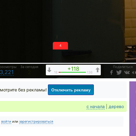
3
росмотры
За сегодня
Поделиться
+118
3,221
2
18
136
Отключить рекламу
мотрите без рекламы!
с начала
|
дерево
о
войти
или
зарегистрироваться