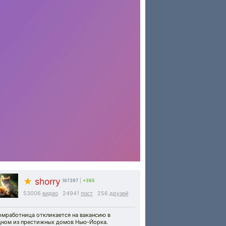
★
shorry
167397
|
+395
53006
видео
24941
пост
256
друзей
омработница откликается на вакансию в
дном из престижных домов Нью-Йорка.