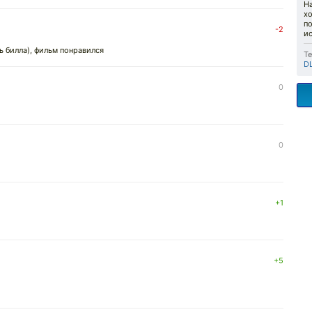
На
хо
по
-2
и
ь билла), фильм понравился
Те
D
0
0
+1
+5