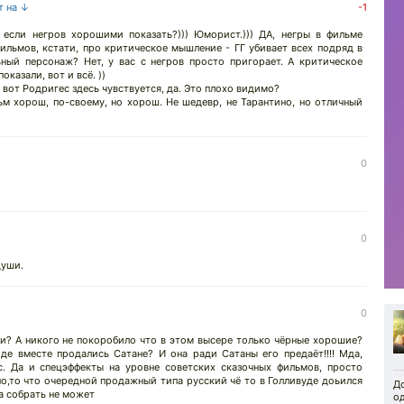
т на ↓
-1
 если негров хорошими показать?))) Юморист.))) ДА, негры в фильме
ильмов, кстати, про критическое мышление - ГГ убивает всех подряд в
ый персонаж? Нет, у вас с негров просто пригорает. А критическое
оказали, вот и всё. ))
а вот Родригес здесь чувствуется, да. Это плохо видимо?
ьм хорош, по-своему, но хорош. Не шедевр, не Тарантино, но отличный
0
0
души.
0
и? А никого не покоробило что в этом высере только чёрные хорошие?
де вместе продались Сатане? И она ради Сатаны его предаёт!!!! Мда,
. Да и спецэффекты на уровне советских сказочных фильмов, просто
о,то что очередной продажный типа русский чё то в Голливуде доьился
Д
а собрать не может
о