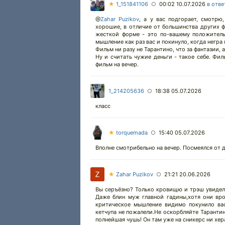
★
1_151841106
00:02 10.07.2026
в отве
○
@
Zahar Puzikov
,
а у вас подгорает, смотрю,
хорошие, в отличие от большинства других ф
жесткой форме - это по-вашему положительн
мышление как раз вас и покинуло, когда негра п
Фильм ни разу не Тарантино, что за фантазии, 
Ну и считать чужие деньги - такое себе. Фил
фильм на вечер.
1_214205636
18:38 05.07.2026
○
класс
00:00
00:00
★
torquemada
15:40 05.07.2026
○
01:34:34
1x
Вполне смотрибельно на вечер. Посмеялся от 
2x
1.75x
★
Zahar Puzikov
21:21 20.06.2026
○
1.5x
Вы серъёзно? Только кровищю и трэш увидел
1.25x
Даже блин муж главной гадины,хотя они вро
1x
критическое мышление видимо покунило вас
0.75x
кетчупа не пожалели.Не оскорбляйте Тарантин
полнейшая чушь! Он там уже на сникерс ни хер
0.5x