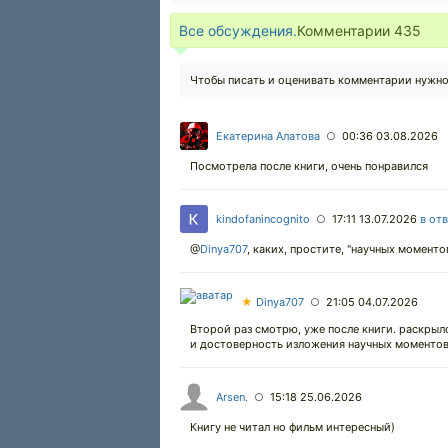
Все обсуждения.
Комментарии
435
Чтобы писать и оценивать комментарии нужн
Екатерина Алатова
00:36 03.08.2026
○
Посмотрела после книги, очень понравился
kindofanincognito
17:11 13.07.2026
в от
○
@
Dinya707
,
каких, простите, "научных моментов
★
Dinya707
21:05 04.07.2026
○
Второй раз смотрю, уже после книги. раскрылс
и достоверность изложения научных моментов 
Arsen.
15:18 25.06.2026
○
Книгу не читал но фильм интересный)