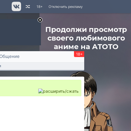
18+
Отключить рекламу
18+
Общение
м