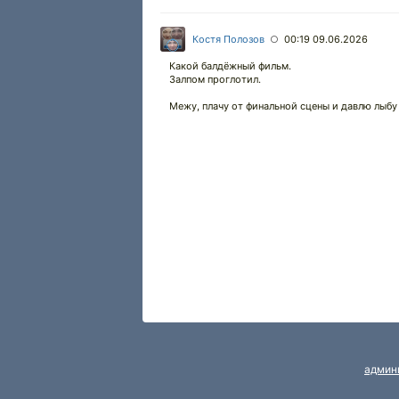
Костя Полозов
00:19 09.06.2026
○
Какой балдёжный фильм.
Залпом проглотил.
Межу, плачу от финальной сцены и давлю лыбу
админ