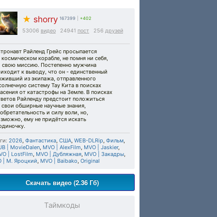
★
shorry
167399
|
+402
53006
видео
24941
пост
256
друзей
стронавт Райленд Грейс просыпается
 космическом корабле, не помня ни себя,
и свою миссию. Постепенно мужчина
иходит к выводу, что он - единственный
ыживший из экипажа, отправленного
солнечную систему Тау Кита в поисках
асения от катастрофы на Земле. В поисках
тветов Райленду предстоит положиться
 свои обширные научные знания,
обретательность и силу воли, но,
зможно, ему не придётся искать
одиночку.
ги:
2026
,
Фантастика
,
США
,
WEB-DLRip
,
Фильм
,
B | MovieDalen
,
MVO | AlexFilm
,
MVO | Jaskier
,
O | LostFilm
,
MVO | Дубляжная
,
MVO | Закадры
,
 | М. Яроцкий
,
MVO | Baibako
,
Original
Скачать видео (2.36 Гб)
Таймкоды