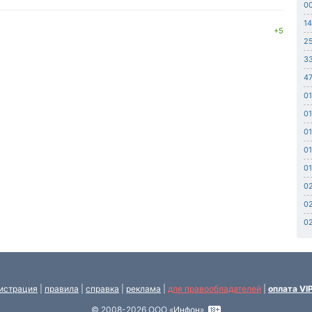
0
14
+5
25
3
47
01
01
01
01
01
02
02
02
истрация
|
правила
|
справка
|
реклама
|
для правообладателей
|
оплата VI
© 2008-2026 ООО «
Инфон
»