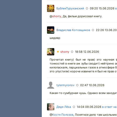
БубликТуруханский
09:20 15.06.2026
в
○
@
shorry
,
Да, фильм дорисовал книгу.
Владислав Котовщиков
22:26 13.06.2
○
шедевр
★
shorry
18:58 12.06.2026
○
Прочитал книгу) был не прав) это научная 
тонкостей в книге аж зубы сводит) нейтрино 
килопаскаля, парциальных газов в атмосфере б
это упустили) короче извините я был не прав 
tylermyronov
02:47 10.06.2026
○
Какая-то сумбурная чушь. Однако всем заходит
Дядя Лёха
14:04 09.06.2026
в ответ н
○
@
Костя Полозов
,
Понятное дело там школьник