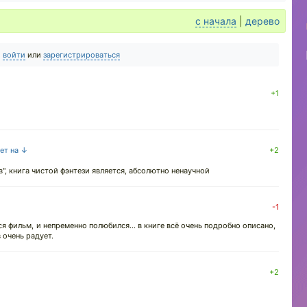
с начала
|
дерево
о
войти
или
зарегистрироваться
+1
вет на ↓
+2
", книга чистой фэнтези является, абсолютно ненаучной
-1
я фильм, и непременно полюбился... в книге всё очень подробно описано,
очень радует.
+2