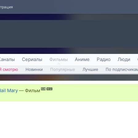
страция
Каналы
Сериалы
Фильмы
Аниме
Радио
Люди
Я смотрю
Новинки
Популярные
Лучшие
По подписчика
ail Mary
—
Фильм