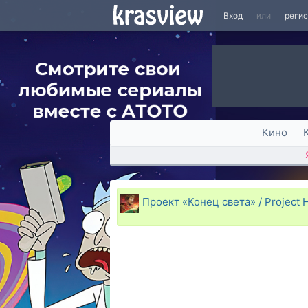
Вход
или
реги
Кино
Проект «Конец света» / Project H