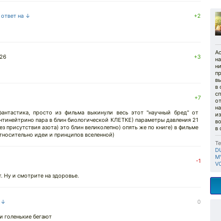
 ответ на ↓
+2
А
026
+3
на
н
пр
в
в 
сп
+7
о
на
фантастика, просто из фильма выкинули весь этот "научный бред" от
из
антинейтрино пара в блин биологической КЛЕТКЕ) параметры давления 21
во
ез присутствия азота) это блин великолепно) опять же по книге) в фильме
в 
относительно идеи и принципов вселенной)
Те
DU
MV
-1
VO
. Ну и смотрите на здоровье.
а ↓
0
и голенькие бегают