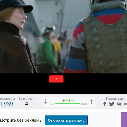
6
росмотры
За сегодня
Поделиться
+567
11,939
4
22
589
Отключить рекламу
мотрите без рекламы!