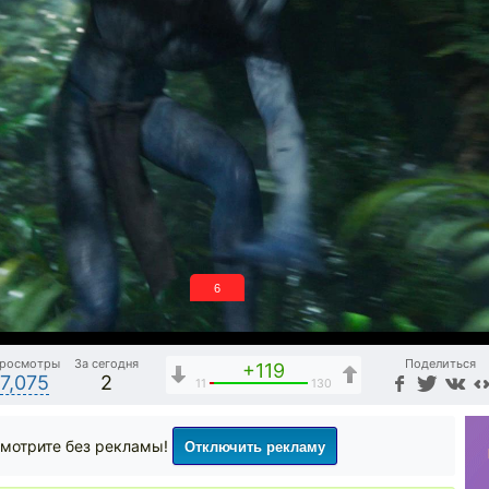
5
росмотры
За сегодня
Поделиться
+119
7,075
2
11
130
Отключить рекламу
мотрите без рекламы!