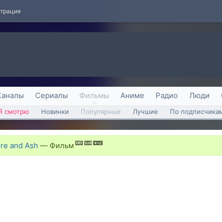
страция
Каналы
Сериалы
Фильмы
Аниме
Радио
Люди
Я смотрю
Новинки
Популярные
Лучшие
По подписчика
ire and Ash
—
Фильм