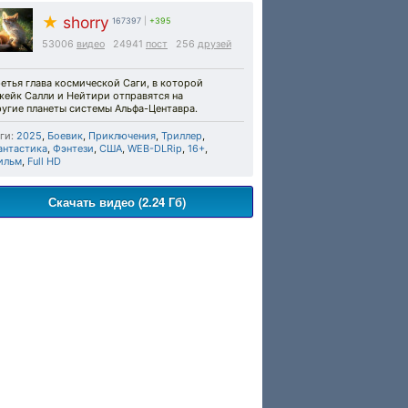
★
shorry
167397
|
+395
53006
видео
24941
пост
256
друзей
етья глава космической Саги, в которой
жейк Салли и Нейтири отправятся на
ругие планеты системы Альфа-Центавра.
ги:
2025
,
Боевик
,
Приключения
,
Триллер
,
антастика
,
Фэнтези
,
США
,
WEB-DLRip
,
16+
,
ильм
,
Full HD
Скачать видео (2.24 Гб)