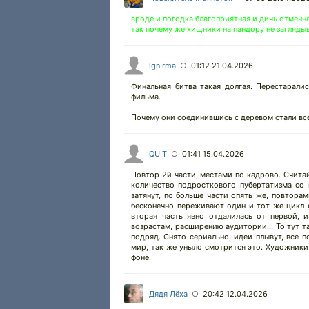
вроде и погодка благоприятная и дичь отменн
так почему же хищники на пандору не загляды
lgn.rma
01:12 21.04.2026
○
Финальная битва такая долгая. Перестаралис
фильма.
Почему они соединившись с деревом стали вс
QUIT
01:41 15.04.2026
○
Повтор 2й части, местами по кадрово. Считай
количество подросткового пубертатизма со
затянут, по больше части опять же, повторам
бесконечно переживают один и тот же цикл 
вторая часть явно отдалилась от первой, 
возрастам, расширению аудитории... То тут т
подряд. Снято сериально, идеи плывут, все 
мир, так же уныло смотрится это. Художники
фоне.
Дядя Лёха
20:42 12.04.2026
○