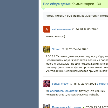
Все обсуждения.
Комментарии
130
Чтобы писать и оценивать комментарии нужн
esinaeremeeva
14:26 12.05.2026
○
мне нравится )
Strand
19:20 24.04.2026
○
1:00:34 Тарзан подписался на подписку Куру к
Вспомнилась одна жутковатая серия из после
мозга с опухолью, но для поддержания жизни
рекламу (не помня о факте произнесения) пол
учительницы. Серия называется примерно как 
sonya_meaw
16:47 23.04.2026
в ответ 
○
@
Повелитель Мохнаток
,
потому что хищник - 
не варварство.., но как классика пойдёт.
Повелитель Мохнаток
07:09 23.04.202
•