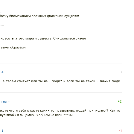
.
ботку биомеханики сложных движений существ!
...
красоты этого мира и существ. Слишком всё скачет
новыми образами
а ↓
0
- в твоём спитче? или ты не - люди? и если ты не такой - значит люди
ет на ↓
+2
ксте что я себя к касте каких то правильных людей причисляю ? Как то
нул якобы я лицемер. В общем не неси ***ни.
а ↓
-1