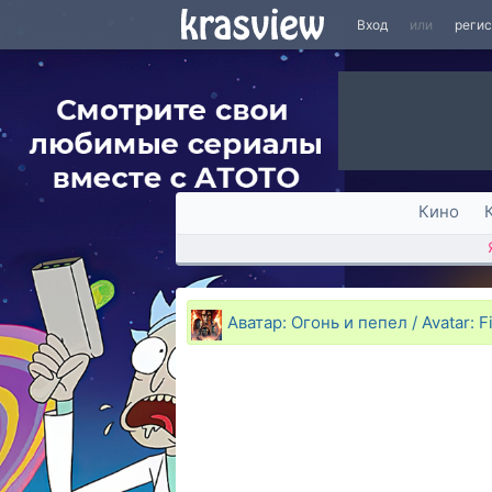
Вход
или
реги
Кино
Аватар: Огонь и пепел / Avatar: F