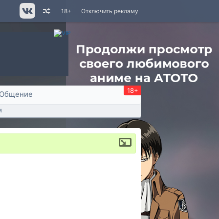
18+
Отключить рекламу
18+
Общение
м