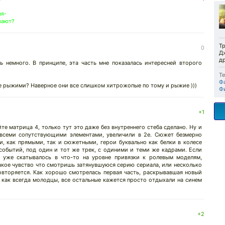
ая-
вают?
Тр
0
Д
д
ь немного. В принципе, эта часть мне показалась интересней второго
Те
Ф
е рыжими? Наверное они все слишком хитрожопые по тому и рыжие )))
Ф
+1
те матрица 4, только тут это даже без внутреннего стеба сделано. Ну и
 всеми сопутствующими элементами, увеличили в 2е. Сюжет безмерно
и, как прямыми, так и сюжетными, герои буквально как белки в колесе
событий, под один и тот же трек, с одиними и теми же кадрами. Если
и уже скатывалось в что-то на уровне привязки к ролевым моделям,
акое чувство что смотришь затянувшуюся серию сериала, или несколько
повторяется. Как хорошо смотрелась первая часть, раскрывавшая новый
 как всегда молодцы, все остальные кажется просто отдыхали на синем
+2