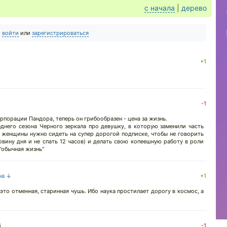
с начала
|
дерево
о
войти
или
зарегистрироваться
+1
-1
орпорации Пандора, теперь он грибообразен - цена за жизнь.
днего сезона Черного зеркала про девушку, в которую заменили часть
 женщины нужно сидеть на супер дорогой подписке, чтобы не говорить
овину дня и не спать 12 часов) и делать свою копеешную работу в роли
"обычная жизнь"
на ↓
+1
это отменная, старинная чушь. Ибо наука простилает дорогу в космос, а
6
-1