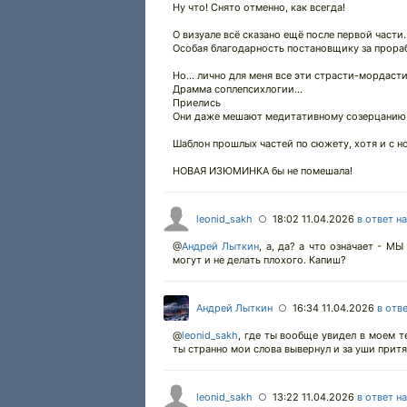
Ну что! Снято отменно, как всегда!
О визуале всё сказано ещё после первой части..
Особая благодарность постановщику за прора
Но... лично для меня все эти страсти-мордасти.
Драмма соплепсихлогии...
Приелись
Они даже мешают медитативному созерцанию 
Шаблон прошлых частей по сюжету, хотя и с 
НОВАЯ ИЗЮМИНКА бы не помешала!
leonid_sakh
18:02 11.04.2026
в ответ н
○
@
Андрей Лыткин
,
а, да? а что означает - МЫ 
могут и не делать плохого. Капиш?
Андрей Лыткин
16:34 11.04.2026
в отв
○
@
leonid_sakh
,
где ты вообще увидел в моем те
ты странно мои слова вывернул и за уши притя
leonid_sakh
13:22 11.04.2026
в ответ н
○