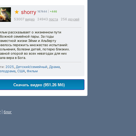
★
shorry
167444
|
+446
53007
видео
24943
поста
256
друзей
ильм рассказывает о жизненном пути
абожной семейной пары. За годы
овместной жизни Эйми и Альберту
овелось пережить множество испытаний:
ольнения, болезни детей, потерю близких.
авной опорой во всех невзгодах для них
ала вера в Бога.
ги:
2025
,
Детский/семейный
,
Драма
,
елодрама
,
США
,
Фильм
Скачать видео (951.26 Мб)
P
|
блог