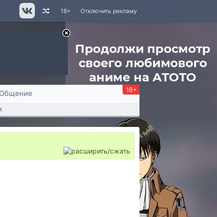
18+
Отключить рекламу
18+
Общение
м