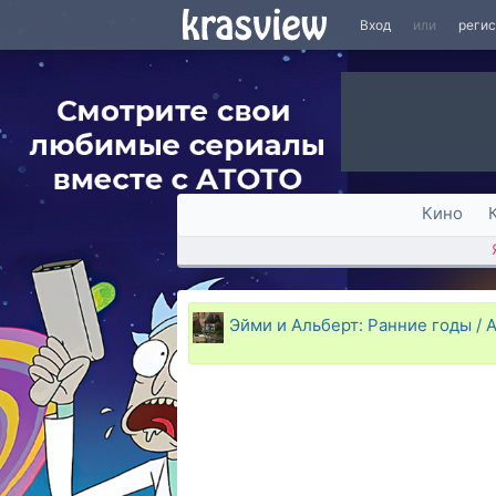
Вход
или
реги
Кино
Эйми и Альберт: Ранние годы / Ai