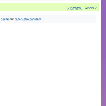
с начала
|
дерево
о
войти
или
зарегистрироваться