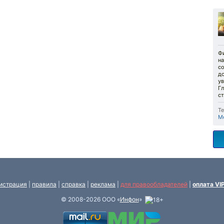
Ф
н
с
д
ув
Гл
ст
Те
М
истрация
|
правила
|
справка
|
реклама
|
для правообладателей
|
оплата VI
© 2008-2026 ООО «
Инфон
»