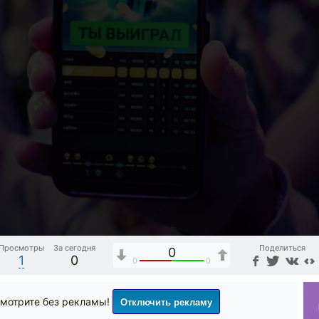
Просмотры
За сегодня
Поделиться
0
1
0
0
0
Отключить рекламу
мотрите без рекламы!