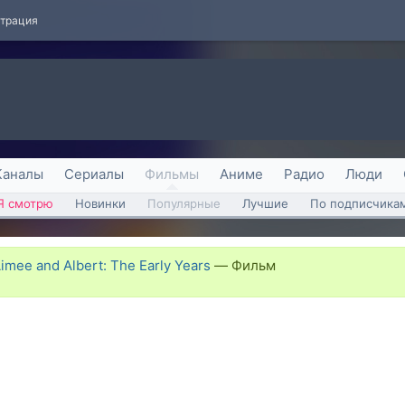
страция
Каналы
Сериалы
Фильмы
Аниме
Радио
Люди
Я смотрю
Новинки
Популярные
Лучшие
По подписчика
mee and Albert: The Early Years
—
Фильм