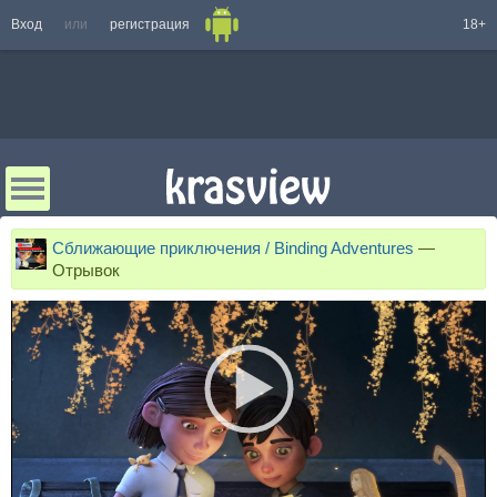
Вход
или
регистрация
18+
Сближающие приключения / Binding Adventures
—
Отрывок