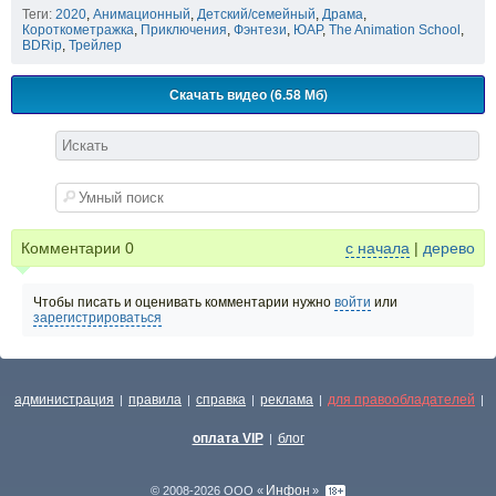
Теги:
2020
,
Анимационный
,
Детский/семейный
,
Драма
,
Короткометражка
,
Приключения
,
Фэнтези
,
ЮАР
,
The Animation School
,
BDRip
,
Трейлер
Скачать видео (6.58 Мб)
Комментарии
0
с начала
|
дерево
Чтобы писать и оценивать комментарии нужно
войти
или
зарегистрироваться
администрация
правила
справка
реклама
для правообладателей
|
|
|
|
|
оплата VIP
блог
|
Инфон
© 2008-2026 ООО «
»