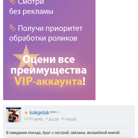
★
kakgetak
38590
| 0
71735
видео
0
постов
20
друзей
В ожидании поезда, брат с сестрой, связаны, волшебной книгой.