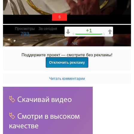
5
Просмотры
За сегодня
+1
793
0
0
1
Поддержите проект — смотрите без рекламы!
Отключить рекламу
Читать комментарии
00:00
00:00
01:33
1x
2x
1.75x