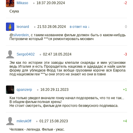
Mikaso
18:37 20.09.2024
-2
○
Скука
leonard
21:53 28.06.2024
в ответ на ↓
0
○
@
silverdein
,
с таким названием фильм должен быть о каком-нибудь
Петровиче который ***ся ремонтировать москвич
Sergo0402
02:47 18.05.2024
-3
○
Эм как по истории эти заводы клепали снаряды и мин установки
ведь Италия и есть Прорадитель нацизма и адидадас и найк шили
форму для ублюдков Форд так вобще грузовики короче вся Европа
под нацизмом геи ***ы они этого не знают но они в говне
qpanzerp
16:20 29.11.2023
+1
○
Как только увидел вначале гонку начал подозревать, что то не так...
В общем фильм полная хрень!
Не стоит смотреть, фильм для простого безвкусного подпиваса.
mikruk0ff
01:27 15.08.2023
+4
○
Человек - легенда. Фильм - ужас.