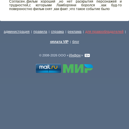
Согласен..фильм хороший ,но нет раскрытия персонажей и
трудностей,с которыми Ламборгини боролся ..как буд-то
поверхностно фильм снят ,как факт ,что такое событие было
администрация
правила
справка
реклама
для правообладателей
|
|
|
|
|
оплата VIP
блог
|
Инфон
© 2008-2026 ООО «
»