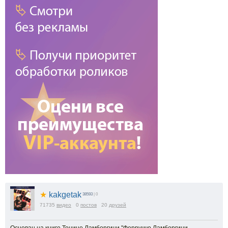
1.5x
1.25x
1x
0.75x
0.5x
100
%
Масштаб:
100
%
-5%
+5%
★
kakgetak
38593
| 0
71735
видео
0
постов
20
друзей