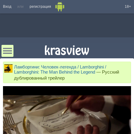
Вход
или
регистрация
18+
Ламборгини: Человек-легенда / Lamborghini /
Lamborghini: The Man Behind the Legend
—
Русский
дублированный трейлер