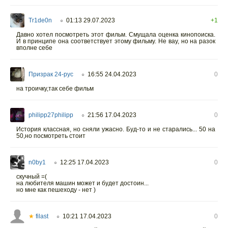
Tr1de0n
01:13 29.07.2023
+1
○
Давно хотел посмотреть этот фильм. Смущала оценка кинопоиска.
И в принципе она соответствует этому фильму. Не вау, но на разок
вполне себе
Призрак 24-рус
16:55 24.04.2023
0
○
на троичку,так себе фильм
philipp27philipp
21:56 17.04.2023
0
○
История классная, но сняли ужасно. Буд-то и не старались... 50 на
50,но посмотреть стоит
n0by1
12:25 17.04.2023
0
○
скучный =(
на любителя машин может и будет достоин...
но мне как пешеходу - нет )
★
filast
10:21 17.04.2023
0
○