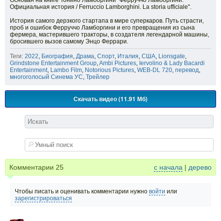
Основан на книге Тонино Ламборгини "Ферруччо Ламборгини.
Официальная история / Ferruccio Lamborghini. La storia ufficiale".
История самого дерзкого стартапа в мире суперкаров. Путь страсти,
проб и ошибок Ферруччо Ламборгини и его превращения из сына
фермера, мастерившего тракторы, в создателя легендарной машины,
бросившего вызов самому Энцо Феррари.
Теги:
2022
,
Биография
,
Драма
,
Спорт
,
Италия
,
США
,
Lionsgate
,
Grindstone Entertainment Group
,
Ambi Pictures
,
Iervolino & Lady Bacardi
Entertainment
,
Lambo Film
,
Notorious Pictures
,
WEB-DL 720
,
перевод
,
многоголосый Синема УС
,
Трейлер
Скачать видео (11.91 Мб)
Комментарии
25
с начала
|
дерево
Чтобы писать и оценивать комментарии нужно
войти
или
зарегистрироваться