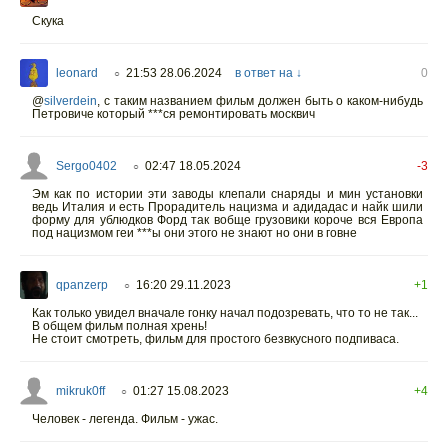
Скука
leonard
21:53 28.06.2024
в ответ на ↓
0
○
@
silverdein
,
с таким названием фильм должен быть о каком-нибудь
Петровиче который ***ся ремонтировать москвич
Sergo0402
02:47 18.05.2024
-3
○
Эм как по истории эти заводы клепали снаряды и мин установки
ведь Италия и есть Прорадитель нацизма и адидадас и найк шили
форму для ублюдков Форд так вобще грузовики короче вся Европа
под нацизмом геи ***ы они этого не знают но они в говне
qpanzerp
16:20 29.11.2023
+1
○
Как только увидел вначале гонку начал подозревать, что то не так...
В общем фильм полная хрень!
Не стоит смотреть, фильм для простого безвкусного подпиваса.
mikruk0ff
01:27 15.08.2023
+4
○
Человек - легенда. Фильм - ужас.