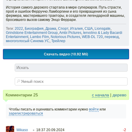
История самого дерзкого стартапа в мире суперкаров. Путь страсти,
проб и ошибок Ферруччо Ламборгини и его превращения из сына
фермера, мастерившего тракторы, в создателя легендарной машины,
бросившего вызов самому Энцо Феррари.
Теги:
2022
,
Биография
,
Драма
,
Спорт
,
Италия
,
США
,
Lionsgate
,
Grindstone Entertainment Group
,
Ambi Pictures
,
Iervolino & Lady Bacardi
Entertainment
,
Lambo Film
,
Notorious Pictures
,
WEB-DL 720
,
перевод
,
многоголосый Синема УС
,
Трейлер
Скачать видео (10.92 Мб)
Комментарии
25
с начала
|
дерево
Чтобы писать и оценивать комментарии нужно
войти
или
зарегистрироваться
Mikaso
18:37 20.09.2024
-2
○