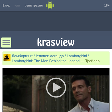
Вход
или
регистрация
18+
Ламборгини: Человек-легенда / Lamborghini /
Lamborghini: The Man Behind the Legend
—
Трейлер