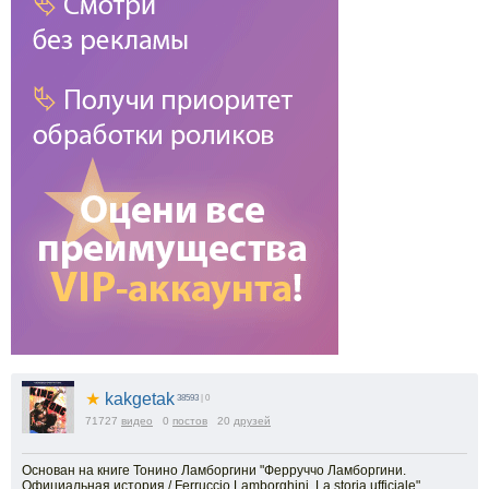
★
kakgetak
38593
| 0
71727
видео
0
постов
20
друзей
Основан на книге Тонино Ламборгини "Ферруччо Ламборгини.
Официальная история / Ferruccio Lamborghini. La storia ufficiale".