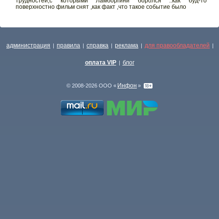
трудностей,с которыми Ламборгини боролся ..как буд-то
поверхностно фильм снят ,как факт ,что такое событие было
администрация
правила
справка
реклама
для правообладателей
|
|
|
|
|
оплата VIP
блог
|
Инфон
© 2008-2026 ООО «
»