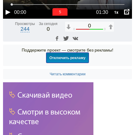
1x
00:00
01:30
5
Просмотры
За сегодня
0
244
0
0
0
Поддержите проект — смотрите без рекламы!
Отключить рекламу
Читать комментарии