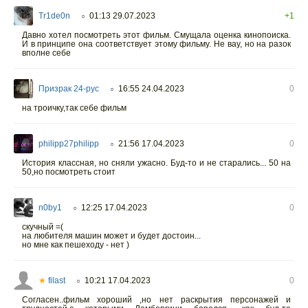
Tr1de0n
01:13 29.07.2023
+1
○
Давно хотел посмотреть этот фильм. Смущала оценка кинопоиска.
И в принципе она соответствует этому фильму. Не вау, но на разок
вполне себе
Призрак 24-рус
16:55 24.04.2023
0
○
на троичку,так себе фильм
philipp27philipp
21:56 17.04.2023
0
○
История классная, но сняли ужасно. Буд-то и не старались... 50 на
50,но посмотреть стоит
n0by1
12:25 17.04.2023
0
○
скучный =(
на любителя машин может и будет достоин...
но мне как пешеходу - нет )
★
filast
10:21 17.04.2023
0
○
Согласен..фильм хороший ,но нет раскрытия персонажей и