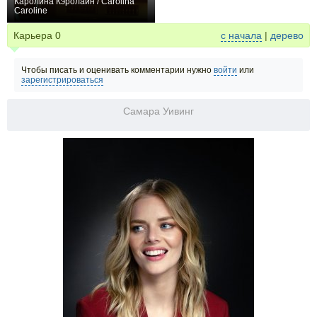
Каролина Кэролайн / Carolina
Caroline
0
Карьера
0
с начала
|
дерево
Чтобы писать и оценивать комментарии нужно
войти
или
зарегистрироваться
Самара Уивинг