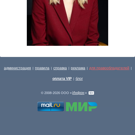
администрация
правила
справка
реклама
для правообладателей
|
|
|
|
|
оплата VIP
блог
|
Инфон
© 2008-2026 ООО «
»