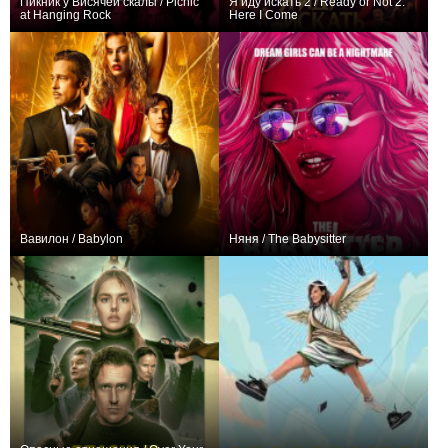
Пикник у Висячей скалы / Picnic
Я иду искать 2 / Ready or Not 2:
at Hanging Rock
Here I Come
+27
6
250
+144
Вавилон / Babylon
Няня / The Babysitter
+108
+64