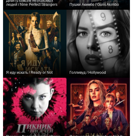
Девять совсем незнакомых
людей / Nine Perfect Strangers
Пушки Акимбо / Guns Akimbo
+197
16
1983
+402
Я иду искать / Ready or Not
Голливуд / Hollywood
+362
+61
7
459