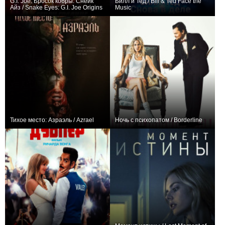
G.I. Joe: Бросок кобры. Снейк
Билл и Тед / Bill & Ted Face the
Айз / Snake Eyes: G.I. Joe Origins
Music
+15
+4
Тихое место: Азраэль / Azrael
Ночь с психопатом / Borderline
+2
+16