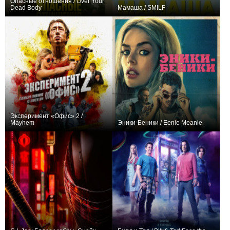
Опасные отношения / Over Your
Dead Body
Мамаша / SMILF
+73
+30
18
110
Эксперимент «Офис» 2 /
Mayhem
Эники-Беники / Eenie Meanie
+15
+49