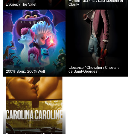
Момент истины / Last Moment of
Дублёр / The Valet
Clarity
+13
+4
Шевалье / Chevalier / Chevalier
200% Волк / 200% Wolf
de Saint-Georges
+1
+4