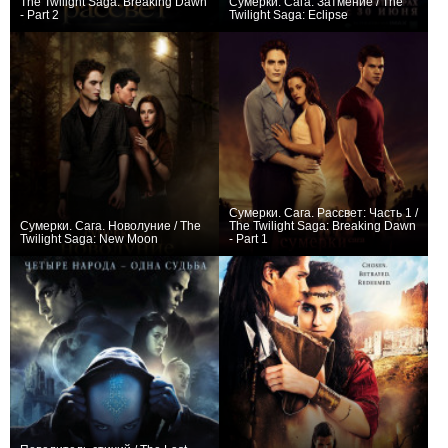
The Twilight Saga: Breaking Dawn
Сумерки. Сага. Затмение / The
- Part 2
Twilight Saga: Eclipse
+275
+163
Сумерки. Сага. Рассвет: Часть 1 /
Сумерки. Сага. Новолуние / The
The Twilight Saga: Breaking Dawn
Twilight Saga: New Moon
- Part 1
+191
+156