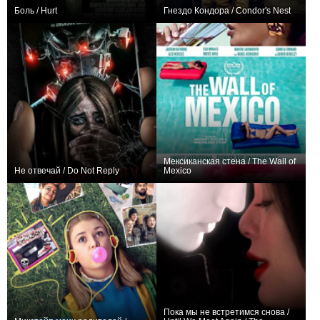
Боль / Hurt
Гнездо Кондора / Condor's Nest
+3
+3
Мексиканская стена / The Wall of
Не отвечай / Do Not Reply
Mexico
0
−1
Пока мы не встретимся снова /