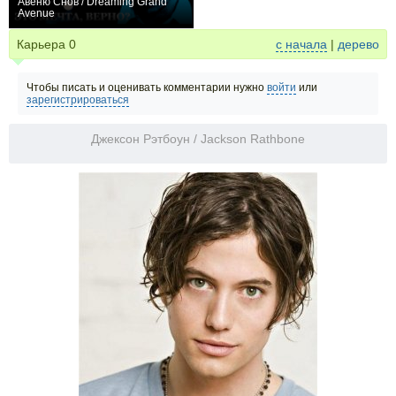
Авеню Снов / Dreaming Grand
Avenue
0
Карьера
0
с начала
|
дерево
Чтобы писать и оценивать комментарии нужно
войти
или
зарегистрироваться
Джексон Рэтбоун / Jackson Rathbone