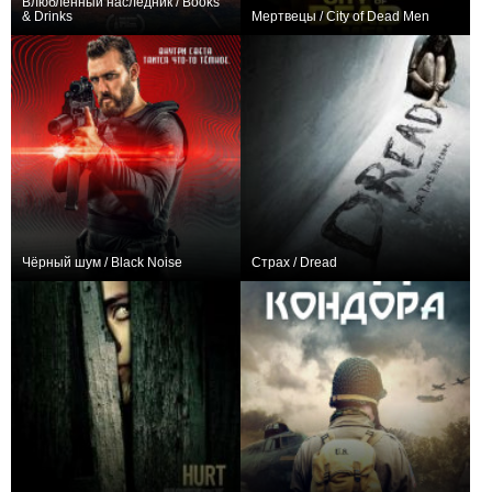
Влюблённый наследник / Books
& Drinks
Мертвецы / City of Dead Men
0
+1
Чёрный шум / Black Noise
Страх / Dread
−1
+6