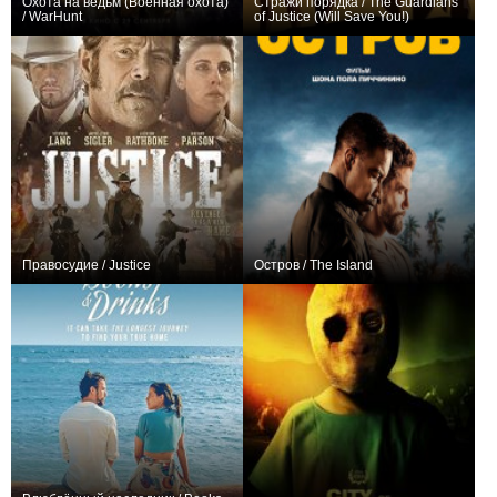
Охота на ведьм (Военная охота)
Стражи порядка / The Guardians
/ WarHunt
of Justice (Will Save You!)
+5
+13
7
220
Правосудие / Justice
Остров / The Island
0
+1