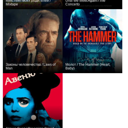
Микстейп моих родителей /
Until We Meet Again / The
Mixtape
Concerto
+2
+1
Законы человечества / Laws of
Молот / The Hammer (Heart,
Man
Baby)
0
0