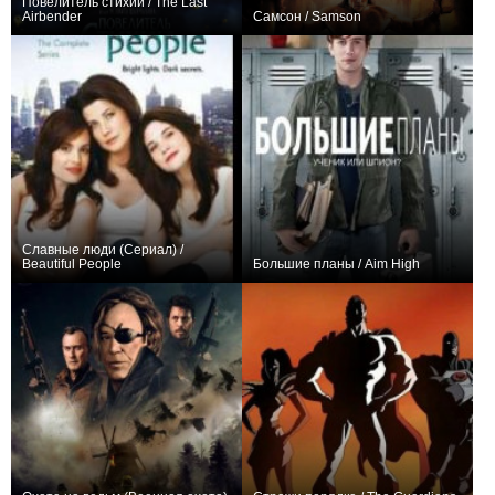
Повелитель стихий / The Last
Airbender
Самсон / Samson
+33
+3
Славные люди (Сериал) /
Beautiful People
Большие планы / Aim High
+6
12
21
+3
3
57