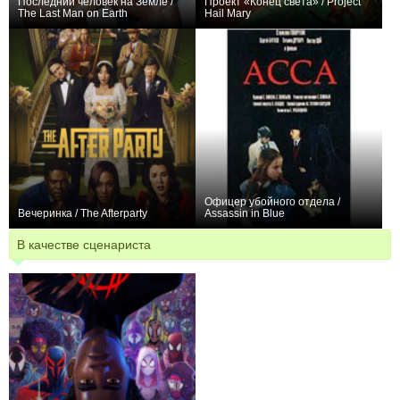
Последний человек на Земле /
Проект «Конец света» / Project
The Last Man on Earth
Hail Mary
+3371
66
6163
+567
Офицер убойного отдела /
Вечеринка / The Afterparty
Assassin in Blue
+17
18
479
0
В качестве сценариста