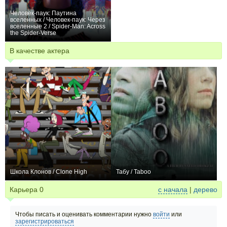
Человек-паук: Паутина
вселенных / Человек-паук: Через
вселенные 2 / Spider-Man: Across
the Spider-Verse
+182
В качестве актера
Школа Клонов / Clone High
Табу / Taboo
+3
20
85
+1
Карьера
0
с начала
|
дерево
Чтобы писать и оценивать комментарии нужно
войти
или
зарегистрироваться