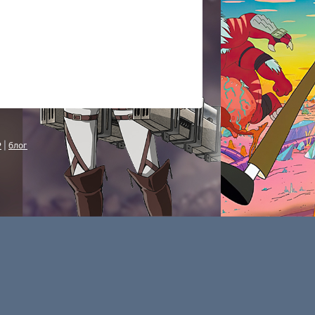
P
|
блог