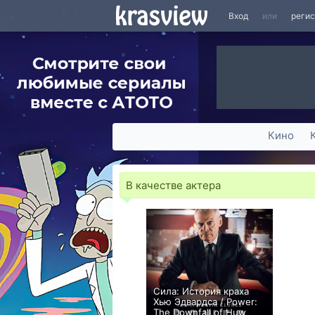
Вход
или
реги
Кино
В качестве актера
Сила: История краха
Хью Эдвардса / Power:
The Downfall of Huw