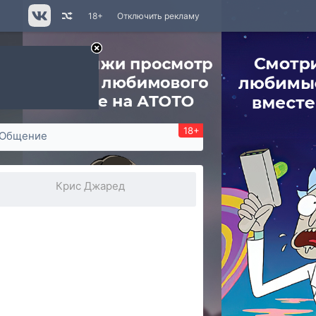
18+
Отключить рекламу
18+
Общение
Крис Джаред