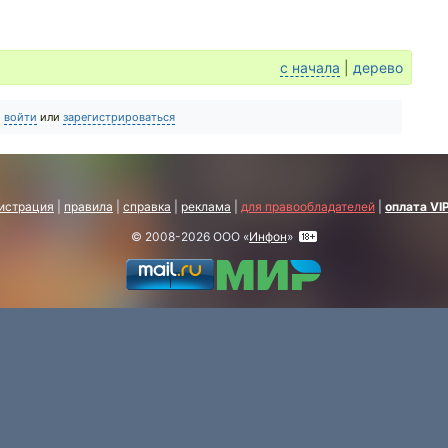
с начала
|
дерево
о
войти
или
зарегистрироваться
истрация
|
правила
|
справка
|
реклама
|
для правообладателей
|
оплата VI
© 2008-2026 ООО «
Инфон
»