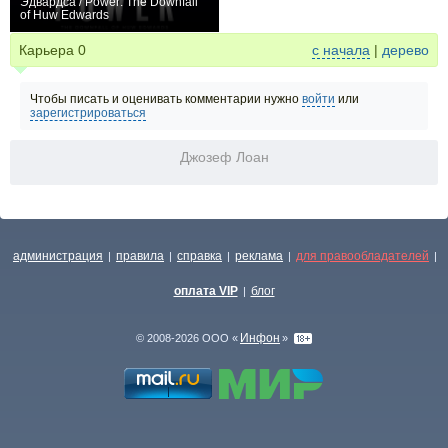
Эдвардса / Power: The Downfall
of Huw Edwards
+1
Карьера
0
с начала
|
дерево
Чтобы писать и оценивать комментарии нужно
войти
или
зарегистрироваться
Джозеф Лоан
администрация
правила
справка
реклама
для правообладателей
|
|
|
|
|
оплата VIP
блог
|
Инфон
© 2008-2026 ООО «
»