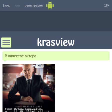
Вход
или
регистрация
18+
В качестве актера
Сила: История краха Хью