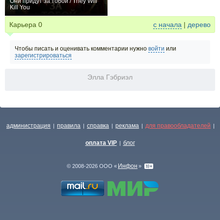
Они придут за тобой / They Will
Kill You
+118
Карьера
0
с начала
|
дерево
Чтобы писать и оценивать комментарии нужно
войти
или
зарегистрироваться
Элла Гэбриэл
администрация
правила
справка
реклама
для правообладателей
|
|
|
|
|
оплата VIP
блог
|
Инфон
© 2008-2026 ООО «
»