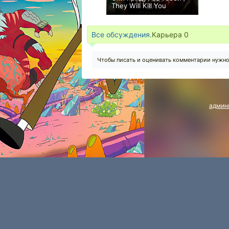
They Will Kill You
+118
Все обсуждения.
Карьера
0
Чтобы писать и оценивать комментарии нужн
админ