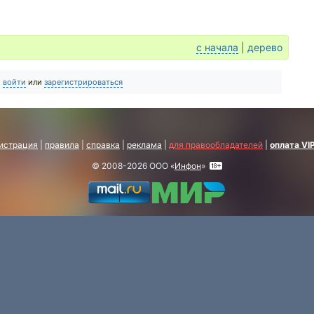
с начала
|
дерево
о
войти
или
зарегистрироваться
истрация
|
правила
|
справка
|
реклама
|
для правообладателей
|
оплата VI
© 2008-2026 ООО «
Инфон
»