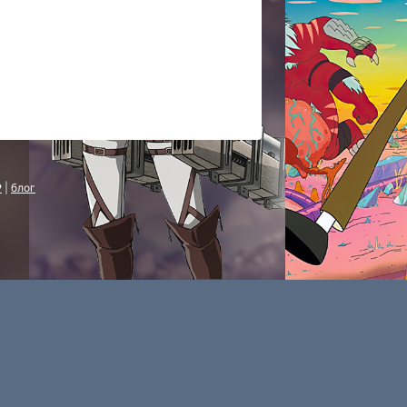
P
|
блог