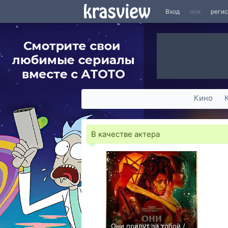
Вход
или
реги
Кино
В качестве актера
Они придут за тобой /