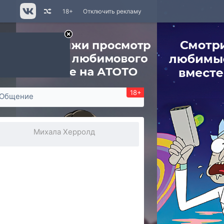
18+
Отключить рекламу
18+
Общение
Михала Херролд