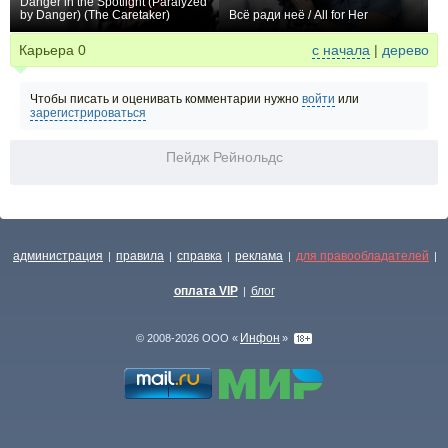
Danger in the Spotlight (Paralyzed
by Danger) (The Caretaker)
Всё ради неё / All for Her
−1
0
Карьера
0
с начала
|
дерево
Чтобы писать и оценивать комментарии нужно
войти
или
зарегистрироваться
Пейдж Рейнольдс
администрация
правила
справка
реклама
для правообладателей
|
|
|
|
|
оплата VIP
блог
|
Инфон
© 2008-2026 ООО «
»