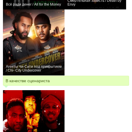
Смертельная зависть / Death by
Всё ради денег / All for the Money
Envy
0
0
Агенты Чи-Сити под прикрытием
/ Chi- City Undercover
0
В качестве сценариста