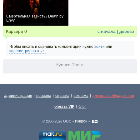
Смертельная зависть / Death by
Envy
0
Карьера
0
с начала
|
дерево
Чтобы писать и оценивать комментарии нужно
войти
или
зарегистрироваться
Куинси Трент
администрация
правила
справка
реклама
для правообладателей
|
|
|
|
|
оплата VIP
блог
|
Инфон
© 2008-2026 ООО «
»