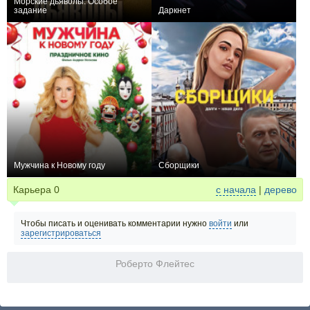
Морские дьяволы. Особое
задание
Даркнет
+11
24
214
+13
8
241
Мужчина к Новому году
Сборщики
0
−1
Карьера
0
с начала
|
дерево
Чтобы писать и оценивать комментарии нужно
войти
или
зарегистрироваться
Роберто Флейтес