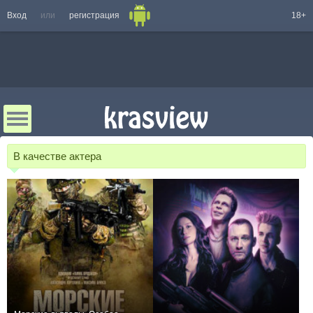
Вход
или
регистрация
18+
В качестве актера