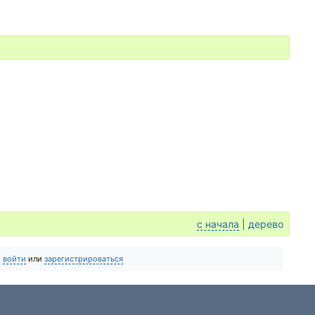
с начала
|
дерево
о
войти
или
зарегистрироваться