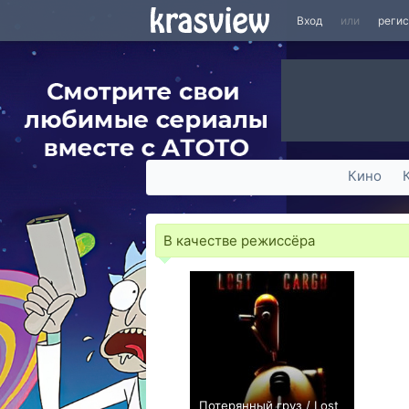
Вход
или
реги
Кино
В качестве режиссёра
Потерянный груз / Lost