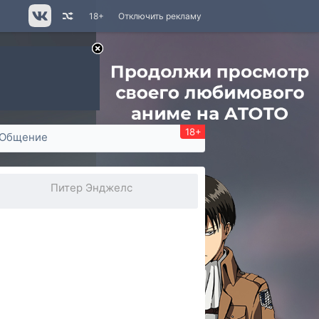
18+
Отключить рекламу
18+
Общение
Питер Энджелс