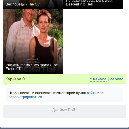
Погружение в Ад / Dark Web:
Вес победы / The Cut
Descent Into Hell
+1
0
Раскаты грома / Эхо грома / The
Echo of Thunder
0
Карьера
0
с начала
|
дерево
Чтобы писать и оценивать комментарии нужно
войти
или
зарегистрироваться
Джеймс Райт