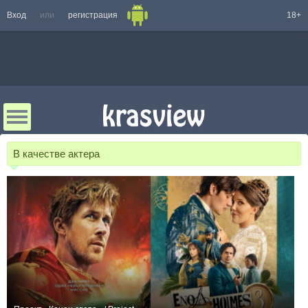
Вход
или
регистрация
18+
В качестве актера