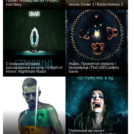
Проект «Конец света» / Project
Hail Mary
Энола Холмс 3 / Enola Holmes 3
+567
+11
Страшные истории,
Уиджа. Проклятое зеркало /
рассказанные на ночь / A Night of
Зазеркалье / The 100 Candles
Horror: Nightmare Radio
Game
+2
−3
Глубинный интернет: