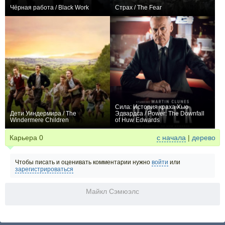
Чёрная работа / Black Work
Страх / The Fear
0
3
28
+1
3
13
Сила: История краха Хью
Дети Уиндермира / The
Эдвардса / Power: The Downfall
Windermere Children
of Huw Edwards
0
+1
Карьера
0
с начала
|
дерево
Чтобы писать и оценивать комментарии нужно
войти
или
зарегистрироваться
Майкл Сэмюэлс