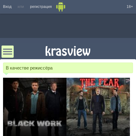
Вход
или
регистрация
18+
В качестве режиссёра