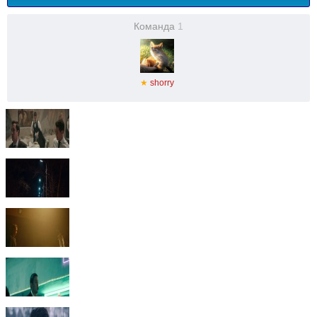
Команда
1
★
shorry