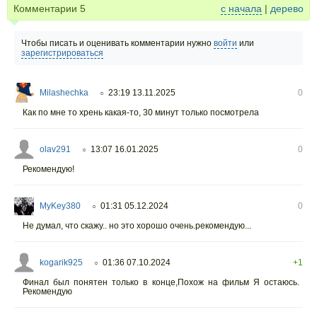
Комментарии
5
с начала
|
дерево
Чтобы писать и оценивать комментарии нужно
войти
или
зарегистрироваться
Milashechka
23:19 13.11.2025
0
○
Как по мне то хрень какая-то, 30 минут только посмотрела
olav291
13:07 16.01.2025
0
○
Рекомендую!
MyKey380
01:31 05.12.2024
0
○
Не думал, что скажу.. но это хорошо очень.рекомендую...
kogarik925
01:36 07.10.2024
+1
○
Финал был понятен только в конце,Похож на фильм Я остаюсь.
Рекомендую