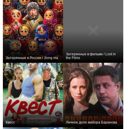
Затерянные в фильме / Lost in
Затерянные в России / Jiong ma
the Films
+15
0
Квест
Личное дело майора Баранова
+1
+2