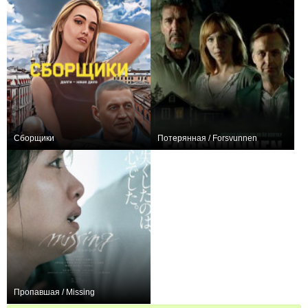
Сборщики
Потерянная / Forsvunnen
−1
0
Пропавшая / Missing
+1