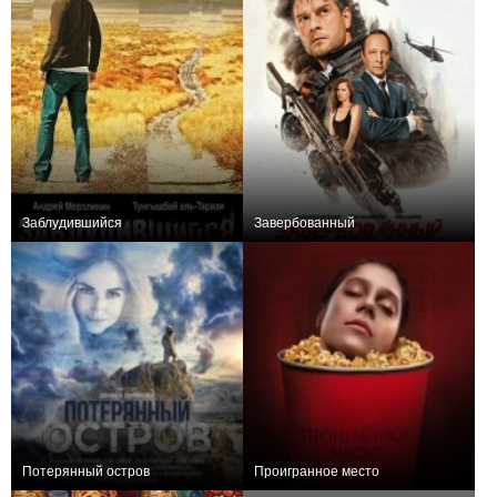
Заблудившийся
Завербованный
0
+1
Потерянный остров
Проигранное место
+1
−1