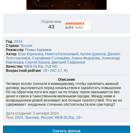
Подписчики
43
Год
:
2024
Страна
:
Россия
Режиссёр
:
Роман Каримов
Актер
:
Егор Корешков
,
Никита Кологривый
,
Артём Цуканов
,
Даниил
Толстокулаков
,
Серафима Соловьёва
,
Алина Федорова
,
Александр
Киргинцев
,
Сергей Ершов
,
Дмитрий Сафронов
Качество
:
WEB-DLRip
,
Full HD
Возрастной рейтинг
:
18+ (NC-17, R)
Описание
Четверо коллег поехали в командировку, чтобы заключить важный
договор, выслужиться перед начальством и заработать повышение.
Но на обратном пути все идет не по плану: герои оказываются без
денег и связи в таинственном маленьком городке. Между ними и
возвращением домой возникает все больше препятствий. Что же их
сдерживает: неудачное стечение обстоятельств или сам город?
Дата создания: 3 октября 2024
Теги:
2024
,
Триллер
,
Россия
,
WEB-DLRip
,
18+
Скачать фильм