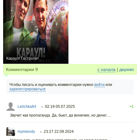
Караул! Гастроли!
0
Комментарии
9
с начала
|
дерево
Чтобы писать и оценивать комментарии нужно
войти
или
зарегистрироваться
Lelichka84
02:19 05.07.2025
+1
○
Звучит как пропаганда. Да, бьют, да вонючие, но денег.....
mymelody
23:27 22.09.2024
0
○