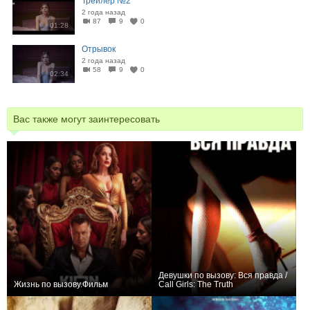
Трейлер №2
2 года назад
87
9
0
01:28
Отрывок
2 года назад
58
9
0
02:34
Вас также могут заинтересовать
Девушки по вызову: Вся правда /
Жизнь по вызову.Фильм
Call Girls: The Truth
+3
0