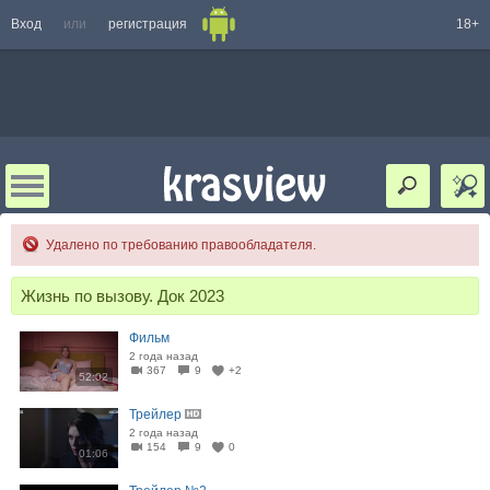
Вход
или
регистрация
18+
Удалено по требованию правообладателя.
Жизнь по вызову. Док 2023
Фильм
2 года назад
367
9
+2
52:02
Трейлер
2 года назад
154
9
0
01:06