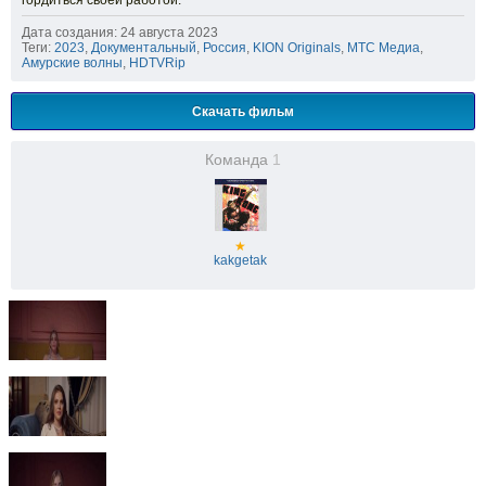
гордиться своей работой.
Дата создания: 24 августа 2023
Теги:
2023
,
Документальный
,
Россия
,
KION Originals
,
МТС Медиа
,
Амурские волны
,
HDTVRip
Скачать фильм
Команда
1
★
kakgetak