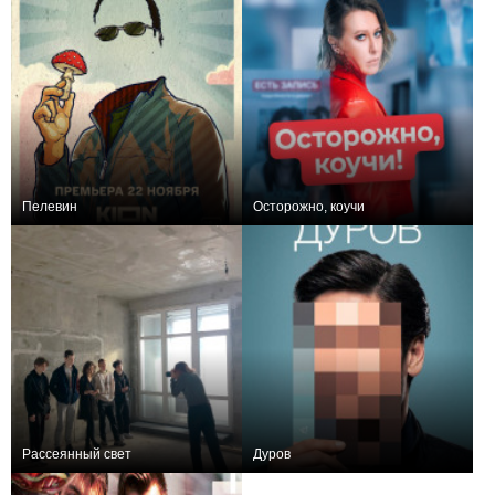
Пелевин
Осторожно, коучи
+1
0
Рассеянный свет
Дуров
+1
+2