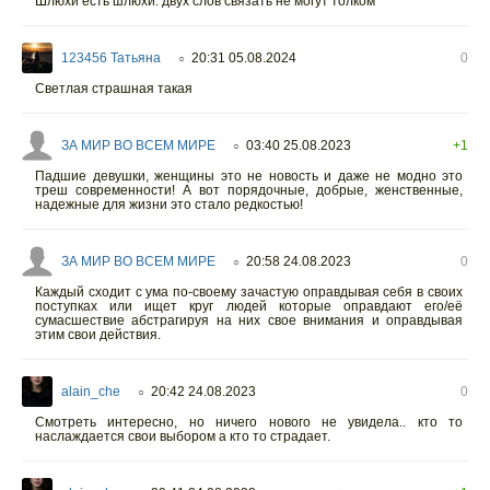
Шлюхи есть шлюхи. двух слов связать не могут толком
123456 Татьяна
20:31 05.08.2024
0
○
Светлая страшная такая
ЗА МИР ВО ВСЕМ МИРЕ
03:40 25.08.2023
+1
○
Падшие девушки, женщины это не новость и даже не модно это
треш современности! А вот порядочные, добрые, женственные,
надежные для жизни это стало редкостью!
ЗА МИР ВО ВСЕМ МИРЕ
20:58 24.08.2023
0
○
Каждый сходит с ума по-своему зачастую оправдывая себя в своих
поступках или ищет круг людей которые оправдают его/её
сумасшествие абстрагируя на них свое внимания и оправдывая
этим свои действия.
alain_che
20:42 24.08.2023
0
○
Смотреть интересно, но ничего нового не увидела.. кто то
наслаждается свои выбором а кто то страдает.