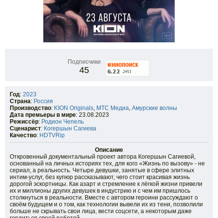
Подписчики
45
Год
:
2023
Страна
:
Россия
Производство
:
KION Originals
,
МТС Медиа
,
Амурские волны
Дата премьеры в мире
: 23.08.2023
Режиссёр
:
Родион Чепель
Сценарист
:
Когершын Сагиева
Качество
:
HDTVRip
Описание
Откровенный документальный проект автора Когершын Сагиевой,
основанный на личных историях тех, для кого «Жизнь по вызову» - не
сериал, а реальность. Четыре девушки, занятые в сфере элитных
интим-услуг, без купюр рассказывают, чего стоит красивая жизнь
дорогой эскортницы. Как азарт и стремление к лёгкой жизни привели
их и миллионы других девушек в индустрию и с чем им пришлось
столкнуться в реальности. Вместе с автором героини рассуждают о
своём будущем и о том, как технологии вывели их из тени, позволили
больше не скрывать свои лица, вести соцсети, а некоторым даже