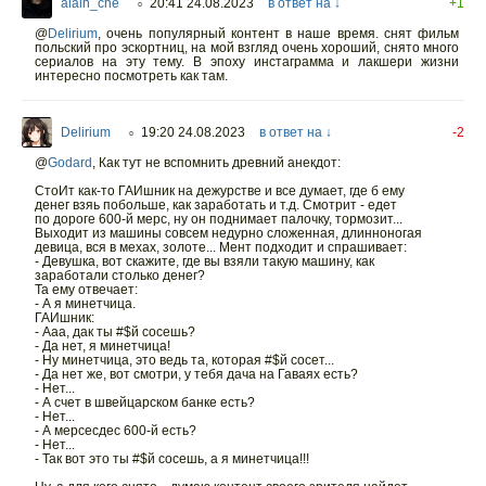
alain_che
20:41 24.08.2023
в ответ на ↓
+1
○
@
Delirium
,
очень популярный контент в наше время. снят фильм
польский про эскортниц, на мой взгляд очень хороший, снято много
сериалов на эту тему. В эпоху инстаграмма и лакшери жизни
интересно посмотреть как там.
Delirium
19:20 24.08.2023
в ответ на ↓
-2
○
@
Godard
,
Как тут не вспомнить древний анекдот:
СтоИт как-то ГАИшник на дежурстве и все думает, где б ему
денег взяь побольше, как заработать и т.д. Смотрит - едет
по дороге 600-й мерс, ну он поднимает палочку, тормозит...
Выходит из машины совсем недурно сложенная, длинноногая
девица, вся в мехах, золоте... Мент подходит и спрашивает:
- Девушка, вот скажите, где вы взяли такую машину, как
заработали столько денег?
Та ему отвечает:
- А я минетчица.
ГАИшник:
- Ааа, дак ты #$й сосешь?
- Да нет, я минетчица!
- Hу минетчица, это ведь та, которая #$й сосет...
- Да нет же, вот смотри, у тебя дача на Гаваях есть?
- Нет...
- А счет в швейцарском банке есть?
- Нет...
- А мерсесдес 600-й есть?
- Нет...
- Так вот это ты #$й сосешь, а я минетчица!!!