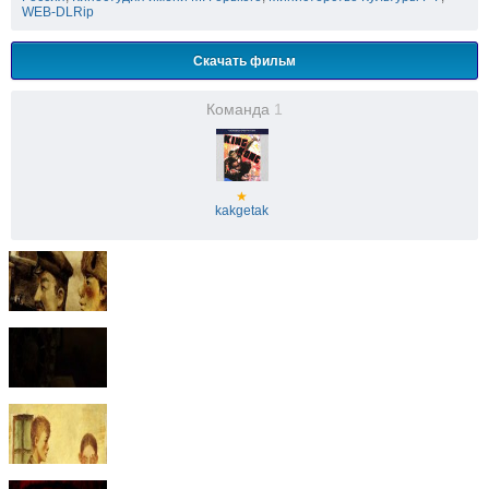
WEB-DLRip
Скачать фильм
Команда
1
★
kakgetak