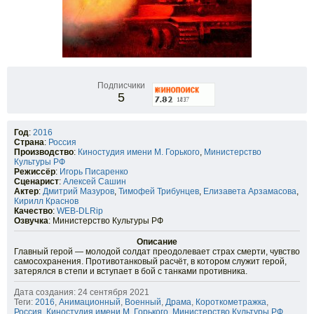
Подписчики
5
Год
:
2016
Страна
:
Россия
Производство
:
Киностудия имени М. Горького
,
Министерство
Культуры РФ
Режиссёр
:
Игорь Писаренко
Сценарист
:
Алексей Сашин
Актер
:
Дмитрий Мазуров
,
Тимофей Трибунцев
,
Елизавета Арзамасова
,
Кирилл Краснов
Качество
:
WEB-DLRip
Озвучка
: Министерство Культуры РФ
Описание
Главный герой — молодой солдат преодолевает страх смерти, чувство
самосохранения. Противотанковый расчёт, в котором служит герой,
затерялся в степи и вступает в бой с танками противника.
Дата создания: 24 сентября 2021
Теги:
2016
,
Анимационный
,
Военный
,
Драма
,
Короткометражка
,
Россия
,
Киностудия имени М. Горького
,
Министерство Культуры РФ
,