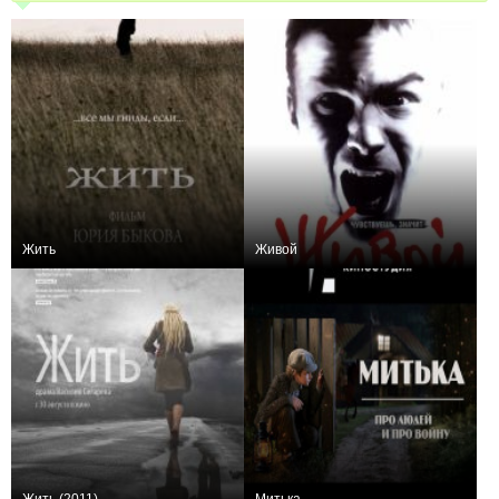
Жить
Живой
+48
+20