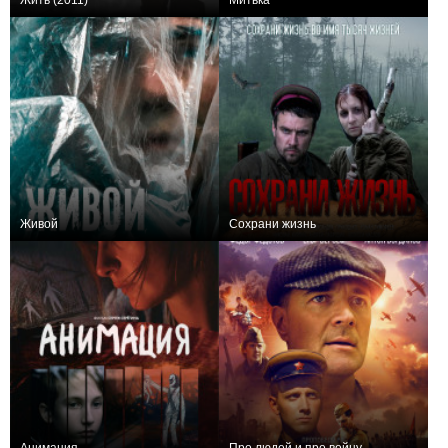
Жить (2011)
Митька
+27
+1
Живой
Сохрани жизнь
+1
0