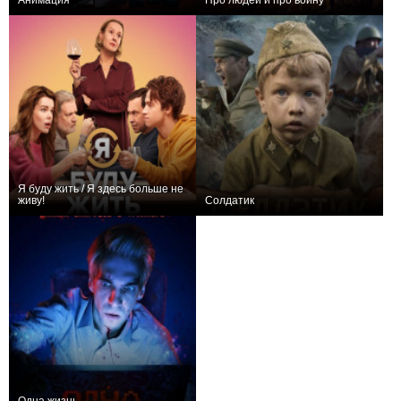
Анимация
Про людей и про войну
+1
+16
Я буду жить / Я здесь больше не
живу!
Солдатик
+7
+58