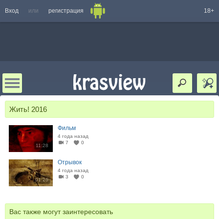
Вход
или
регистрация
18+
Жить! 2016
Фильм
4 года назад
7
0
11:28
Отрывок
4 года назад
3
0
01:26
Вас также могут заинтересовать