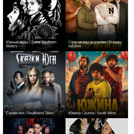
Южные воды / Some Southern
Спор между друзьями / Draugų
Waters
lažybos
0
0
Сказки юга / Southland Tales
Южина / Juzina / South Wind
−1
0