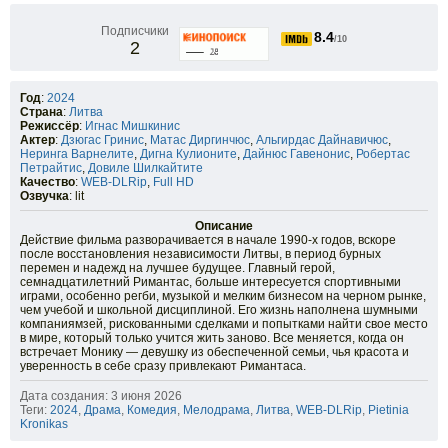
Подписчики
8.4
/10
2
Год
:
2024
Страна
:
Литва
Режиссёр
:
Игнас Мишкинис
Актер
:
Дзюгас Гринис
,
Матас Диргинчюс
,
Альгирдас Дайнавичюс
,
Неринга Варнелите
,
Дигна Кулионите
,
Дайнюс Гавенонис
,
Робертас
Петрайтис
,
Довиле Шилкайтите
Качество
:
WEB-DLRip
,
Full HD
Озвучка
: lit
Описание
Действие фильма разворачивается в начале 1990-х годов, вскоре
после восстановления независимости Литвы, в период бурных
перемен и надежд на лучшее будущее. Главный герой,
семнадцатилетний Римантас, больше интересуется спортивными
играми, особенно регби, музыкой и мелким бизнесом на черном рынке,
чем учебой и школьной дисциплиной. Его жизнь наполнена шумными
компаниямзей, рискованными сделками и попытками найти свое место
в мире, который только учится жить заново. Все меняется, когда он
встречает Монику — девушку из обеспеченной семьи, чья красота и
уверенность в себе сразу привлекают Римантаса.
Дата создания: 3 июня 2026
Теги:
2024
,
Драма
,
Комедия
,
Мелодрама
,
Литва
,
WEB-DLRip
,
Pietinia
Kronikas