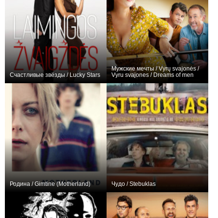
Мужские мечты / Vyrų svajonės /
Счастливые звёзды / Lucky Stars
Vyru svajones / Dreams of men
0
0
Родина / Gimtine (Motherland)
Чудо / Stebuklas
0
0