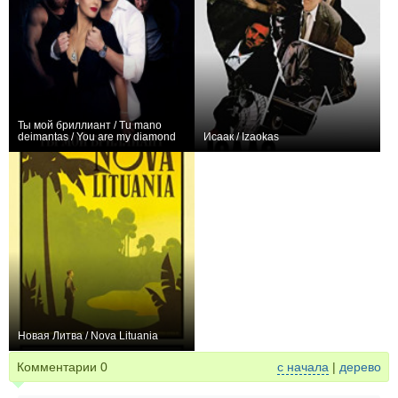
Ты мой бриллиант / Tu mano
deimantas / You are my diamond
Исаак / Izaokas
0
0
Новая Литва / Nova Lituania
0
Комментарии
0
с начала
|
дерево