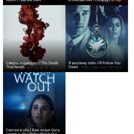
Within / Fear the Dark
В поисках неё / Looking For Her
0
+4
Смерть поджидает / The Death
Я выслежу тебя / I'll Follow You
That Awaits
Down
0
+3
Смотри в оба ( Вам лучше быть