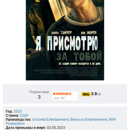
Подписчики
3.9
/10
3
Год
:
2023
Страна
:
США
Производство
:
Uncorkd Entertainment
,
Benacus Entertainment
,
RNF
Productions
Дата премьеры в мире
: 02.05.2023