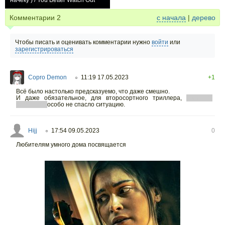
начеку ) / You Better Watch Out
0
Комментарии
2
с начала
|
дерево
Чтобы писать и оценивать комментарии нужно
войти
или
зарегистрироваться
Copro Demon
11:19 17.05.2023
+1
○
Всё было настолько предсказуемо, что даже смешно.
И даже обязательное, для второсортного триллера,
убийство
животного
особо не спасло ситуацию.
Hijj
17:54 09.05.2023
0
○
Любителям умного дома посвящается