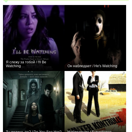
Я слежу за тобой / I'll Be
Watching
Он наблюдает / He's Watching
0
−1