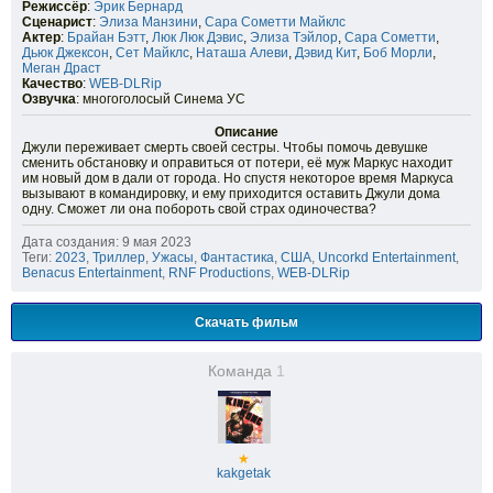
Режиссёр
:
Эрик Бернард
Сценарист
:
Элиза Манзини
,
Сара Сометти Майклс
Актер
:
Брайан Бэтт
,
Люк Люк Дэвис
,
Элиза Тэйлор
,
Сара Сометти
,
Дьюк Джексон
,
Сет Майклс
,
Наташа Алеви
,
Дэвид Кит
,
Боб Морли
,
Меган Драст
Качество
:
WEB-DLRip
Озвучка
: многоголосый Синема УС
Описание
Джули переживает смерть своей сестры. Чтобы помочь девушке
сменить обстановку и оправиться от потери, её муж Маркус находит
им новый дом в дали от города. Но спустя некоторое время Маркуса
вызывают в командировку, и ему приходится оставить Джули дома
одну. Сможет ли она побороть свой страх одиночества?
Дата создания: 9 мая 2023
Теги:
2023
,
Триллер
,
Ужасы
,
Фантастика
,
США
,
Uncorkd Entertainment
,
Benacus Entertainment
,
RNF Productions
,
WEB-DLRip
Скачать фильм
Команда
1
★
kakgetak