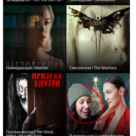
Ты видишь ее? / Do You See Her?
Наблюдение / Surveillance
−1
+3
Наблюдающий / Watcher
Смотрители / The Watchers
+43
+101
Призрак внутри / The Ghost