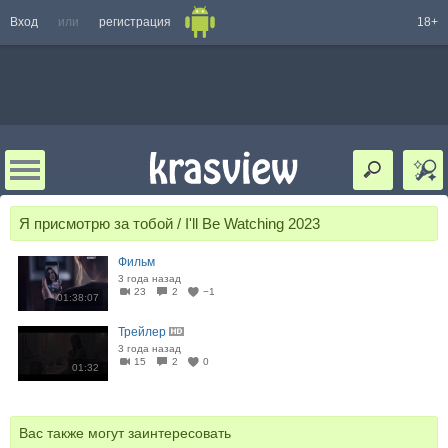
Вход
или
регистрация
18+
Я присмотрю за тобой / I'll Be Watching 2023
Фильм
3 года назад
23
2
−1
01:38:07
Трейлер
3 года назад
15
2
0
01:32
Вас также могут заинтересовать