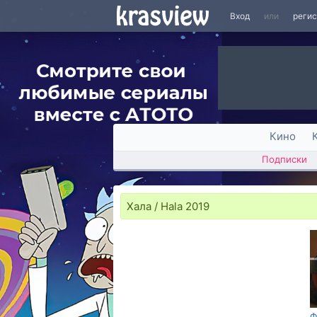
Вход
или
реги
Кино
Подписки
Хала / Hala 2019
Ф