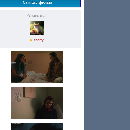
Скачать фильм
Команда
1
★
shorry