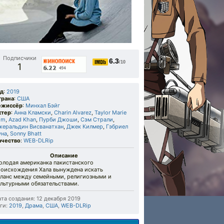
Подписчики
6.3
/10
1
од
:
2019
трана
:
США
ежиссёр
:
Минхал Бэйг
ктер
:
Анна Кламски
,
Charin Alvarez
,
Taylor Marie
im
,
Azad Khan
,
Пурби Джоши
,
Сэм Страли
,
жеральдин Висванатхан
,
Джек Килмер
,
Гэбриел
уна
,
Sonny Bhatt
ачество
:
WEB-DLRip
Описание
олодая американка пакистанского
роисхождения Хала вынуждена искать
аланс между семейными, религиозными и
ультурными обязательствами.
та создания: 12 декабря 2019
ги:
2019
,
Драма
,
США
,
WEB-DLRip