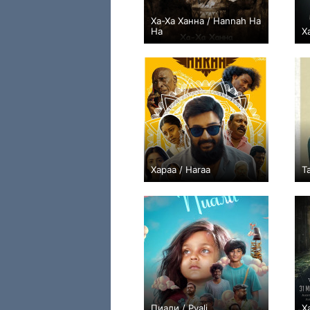
Ха-Ха Ханна / Hannah Ha
Ha
Х
0
Хараа / Haraa
Т
0
Пиали / Pyali
Х