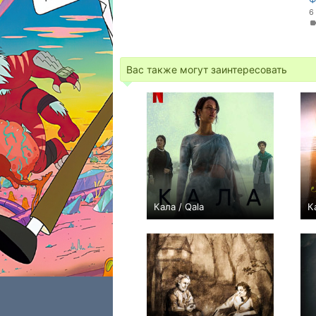
6
Вас также могут заинтересовать
Кала / Qala
К
+1