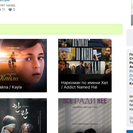
 лет назад
11
0
Г
С
Р
А
Bl
Д
Л
Наркоман по имени Хал
К
айла / Kayla
/ Addict Named Hal
+1
+1
М
п
б
к
Да
Те