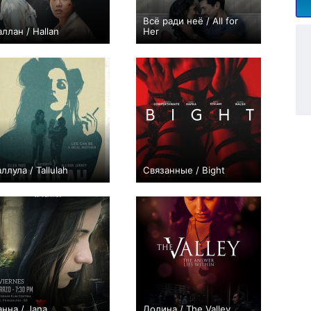
Всё ради неё / All for
аллан / Hallan
Her
0
0
аллула / Tallulah
Связанные / Bight
+8
0
анна / Jana
Долина / The Valley