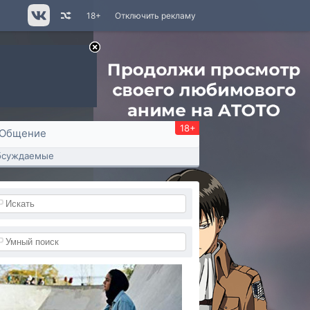
18+
Отключить рекламу
18+
Общение
бсуждаемые