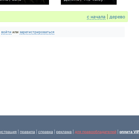
0
0
с начала
|
дерево
о
войти
или
зарегистрироваться
истрация
|
правила
|
справка
|
реклама
|
для правообладателей
|
оплата VI