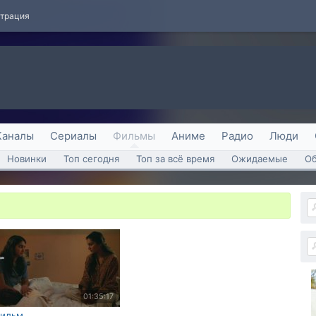
страция
Каналы
Сериалы
Фильмы
Аниме
Радио
Люди
Новинки
Топ сегодня
Топ за всё время
Ожидаемые
О
01:35:17
ильм