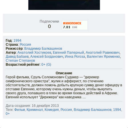
Подписчики
0
Год
:
1994
Страна
:
Россия
Режиссёр
:
Владимир Балкашинов
Актер
:
Анатолий Хостикоев
,
Евгений Паперный
,
Анатолий Равикович
,
Давид Бабаев
,
Алексей Богданович
,
Инна Рогоза
,
Валентин Яременко
,
Степан Степанов
Возрастной рейтинг
:
0+ (G)
Описание
Герой фильма, Сруль Соломонович Судакер — "дирижер
симфонического оркестра", жулик и афферист, по стечению
обстоятельств, должен помочь добыть крупную сумму денег офицеру в
отставке Евгению, которому очень нужны деньги, чтобы выкупить
своего друга, попавшего в плен во время боевых действий в Африке.
Евгений использует "Дирижера" как наводчика ....
Дата создания: 16 декабря 2013
Теги:
Фильм
,
Криминал
,
Комедия
,
Россия
,
Владимир Балкашинов
,
1994
,
0+