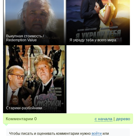
Выкупная стоимость /
Redemption Value
Я украду тебя у всего мира
0
0
Старики-разбойники
+15
Комментарии
0
с начала
|
дерево
Чтобы писать и оценивать комментарии нужно
войти
или