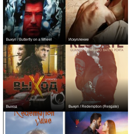
Выкуп / Butterfly on a Wheel
Искупление
+7
−2
Выход
Выкуп / Redemption (Resgate)
0
0