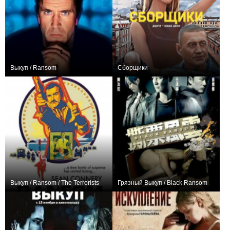
Выкуп / Ransom
Сборщики
+33
−1
Выкуп / Ransom / The Terrorists
Грязный Выкуп / Black Ransom
0
0