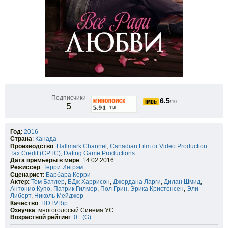
Подписчики
6.5
/10
5
Год
:
2016
Страна
:
Канада
Производство
:
Hallmark Channel
,
Canadian Film or Video Production
Tax Credit (CPTC)
,
Dating Game Productions
Дата премьеры в мире
: 14.02.2016
Режиссёр
:
Терри Ингрэм
Сценарист
:
Барбара Керри
Актер
:
Том Батлер
,
БДж Харрисон
,
Джордана Ларги
,
Дилан Шмид
,
Антонио Купо
,
Патрик Гилмор
,
Пол Грин
,
Эрика Кристенсен
,
Эли
Либерт
,
Николь Мейджор
Качество
:
HDTVRip
Озвучка
: многоголосый Синема УС
Возрастной рейтинг
:
0+ (G)