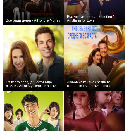
Все что угодно ради любви /
Всё ради денег / All for the Money
Anything for Love
0
+2
От всего сердца: Гостиница
Любовь в кризис среднего
любви / All of My Heart: Inn Love
возраста / Mid-Love Crisis
0
0