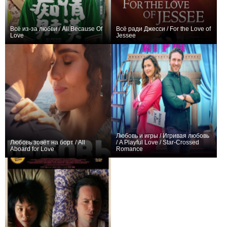
Всё из-за любви / All Because Of
Всё ради Джесси / For the Love of
Love
Jessee
0
+1
Любовь и игры / Игривая любовь
Любовь зовёт на борт / All
/ A Playful Love / Star-Crossed
Aboard for Love
Romance
0
0