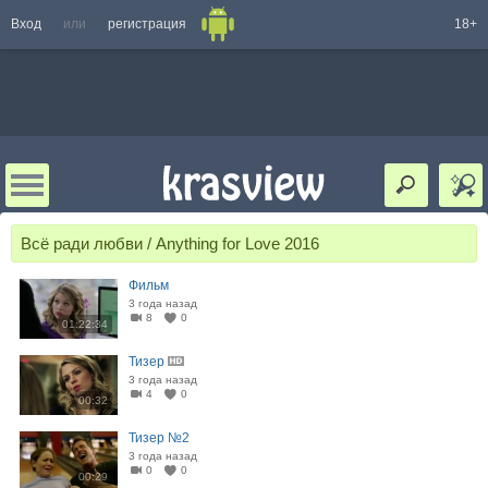
Вход
или
регистрация
18+
Всё ради любви / Anything for Love 2016
Фильм
3 года назад
8
0
01:22:34
Тизер
3 года назад
4
0
00:32
Тизер №2
3 года назад
0
0
00:29