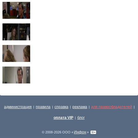
администрация
правила
справка
реклама
для правообладателей
|
|
|
|
|
оплата VIP
блог
|
Инфон
© 2008-2026 ООО «
»