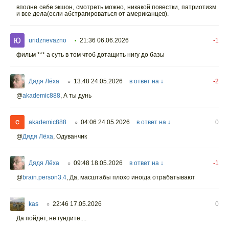
вполне себе экшон, смотреть можно, никакой повестки, патриотизм
и все дела(если абстрагироваться от американцев).
uridznevazno
21:36 06.06.2026
-1
•
фильм *** а суть в том чтоб дотащить нигу до базы
Дядя Лёха
13:48 24.05.2026
в ответ на ↓
-2
○
@
akademic888
,
А ты дунь
akademic888
04:06 24.05.2026
в ответ на ↓
0
○
@
Дядя Лёха
,
Одуванчик
Дядя Лёха
09:48 18.05.2026
в ответ на ↓
-1
○
@
brain.person3.4
, Да, масштабы плохо иногда отрабатывают
kas
22:46 17.05.2026
0
○
Да пойдёт, не гундите....