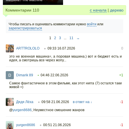
Машина / The Machine
+1
Комментарии
110
с начала
|
дерево
Чтобы писать и оценивать комментарии нужно
войти
или
зарегистрироваться
1
2
3
...
11
→
ARTTROLOLO
09:33 16.07.2026
0
○
это не военная машина=, а поровая машина.) вот и бюджет есть и
идея, а смотришь все через жопу...
Dimarik 89
04:46 22.06.2026
+1
•
Самое фантастичное в этом фильме, как этот нигга (7) остался таки
живой =)
Дядя Лёха
09:58 21.06.2026
в ответ на ↓
-1
○
@
yurgen8686
,
Неуместное смешение жанров
yurgen8686
00:51 21.06.2026
-1
○