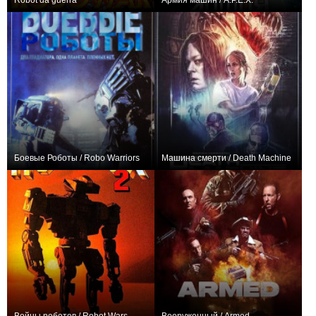
Robot da guerra
Армия машин / A.P.E.X.
0
+1
Боевые Роботы / Robo Warriors
Машина смерти / Death Machine
+2
+1