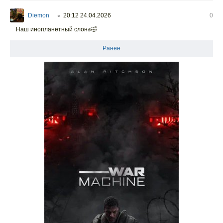
Diemon
20:12 24.04.2026
0
○
Наш инопланетный слон✊️🤣
Ранее