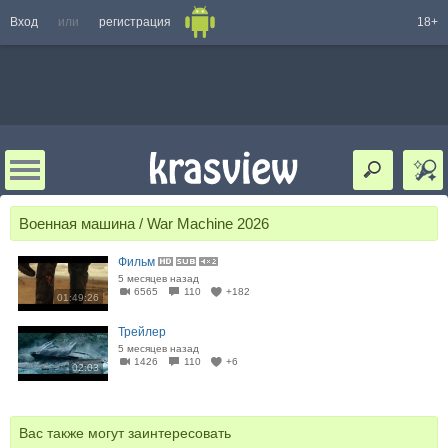
Вход
или
регистрация
18+
Военная машина / War Machine 2026
Фильм
5 месяцев назад
6565
110
+182
01:49:26
Трейлер
5 месяцев назад
1426
110
+6
02:03
Вас также могут заинтересовать