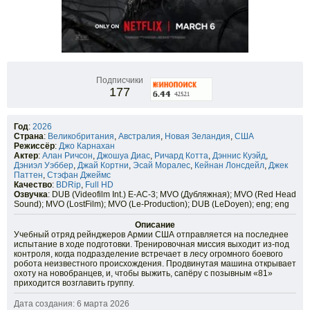
Подписчики
177
Год
:
2026
Страна
:
Великобритания
,
Австралия
,
Новая Зеландия
,
США
Режиссёр
:
Джо Карнахан
Актер
:
Алан Ричсон
,
Джошуа Диас
,
Ричард Котта
,
Дэннис Куэйд
,
Дэниэл Уэббер
,
Джай Кортни
,
Эсай Моралес
,
Кейнан Лонсдейл
,
Джек
Паттен
,
Стэфан Джеймс
Качество
:
BDRip
,
Full HD
Озвучка
: DUB (Videofilm Int.) E-AC-3; MVO (Дубляжная); MVO (Red Head
Sound); MVO (LostFilm); MVO (Le-Production); DUB (LeDoyen); eng; eng
Описание
Учебный отряд рейнджеров Армии США отправляется на последнее
испытание в ходе подготовки. Тренировочная миссия выходит из-под
контроля, когда подразделение встречает в лесу огромного боевого
робота неизвестного происхождения. Продвинутая машина открывает
охоту на новобранцев, и, чтобы выжить, сапёру с позывным «81»
приходится возглавить группу.
Дата создания: 6 марта 2026