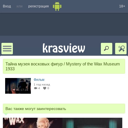
Вход
или
регистрация
18+
Тайна музея восковых фигур / Mystery of the Wax Museum
1933
Фильм
1 год назад
4
0
01:17:24
Вас также могут заинтересовать