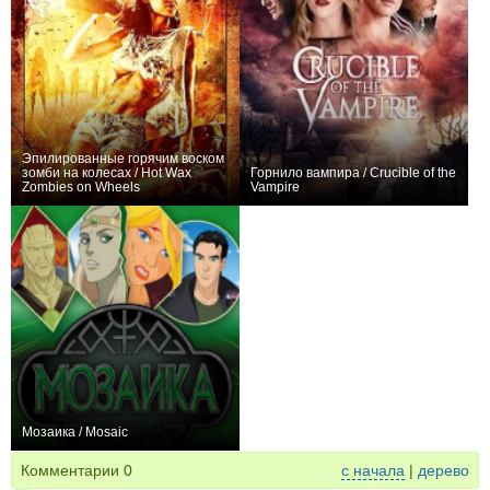
Эпилированные горячим воском
зомби на колесах / Hot Wax
Горнило вампира / Crucible of the
Zombies on Wheels
Vampire
0
−1
Мозаика / Mosaic
+3
Комментарии
0
с начала
|
дерево