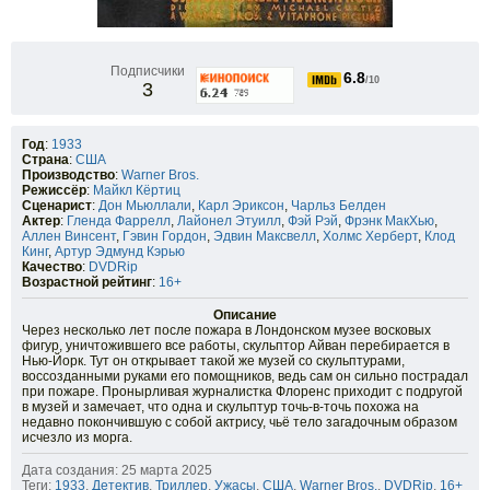
Подписчики
6.8
/10
3
Год
:
1933
Страна
:
США
Производство
:
Warner Bros.
Режиссёр
:
Майкл Кёртиц
Сценарист
:
Дон Мьюллали
,
Карл Эриксон
,
Чарльз Белден
Актер
:
Гленда Фаррелл
,
Лайонел Этуилл
,
Фэй Рэй
,
Фрэнк МакХью
,
Аллен Винсент
,
Гэвин Гордон
,
Эдвин Максвелл
,
Холмс Херберт
,
Клод
Кинг
,
Артур Эдмунд Кэрью
Качество
:
DVDRip
Возрастной рейтинг
:
16+
Описание
Через несколько лет после пожара в Лондонском музее восковых
фигур, уничтожившего все работы, скульптор Айван перебирается в
Нью-Йорк. Тут он открывает такой же музей со скульптурами,
воссозданными руками его помощников, ведь сам он сильно пострадал
при пожаре. Пронырливая журналистка Флоренс приходит с подругой
в музей и замечает, что одна и скульптур точь-в-точь похожа на
недавно покончившую с собой актрису, чьё тело загадочным образом
исчезло из морга.
Дата создания: 25 марта 2025
Теги:
1933
,
Детектив
,
Триллер
,
Ужасы
,
США
,
Warner Bros.
,
DVDRip
,
16+