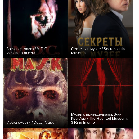
Восковая маска / M.D.C. -
Секреты в музее / Secrets at the
Maschera di cera
Museum
0
0
Музей с приведениями: 3-ий
Круг Ада / The Haunted Museum:
Маска смерти / Death Mask
3 Ring Inferno
0
−1