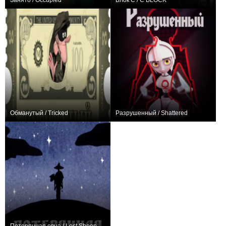
Занято / Occupied
Блок C / C BLOCK
+4
0
Обманутый / Tricked
Разрушенный / Shattered
0
−21