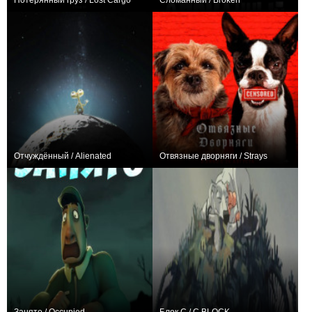
Потерянный груз / Lost Cargo
Сломанный / Broken
+1
0
Отчуждённый / Alienated
Отвязные дворняги / Strays
+2
0