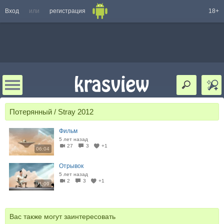
Вход
или
регистрация
18+
Потерянный / Stray 2012
Фильм
5 лет назад
27
3
+1
06:04
Отрывок
5 лет назад
2
3
+1
01:09
Вас также могут заинтересовать