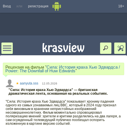
Вход
или
регистрация
18+
Рецензия на фильм "
Сила: История краха Хью Эдвардса /
Power: The Downfall of Huw Edwards
"
★
aanyuta.sss
12.05.2026
"Сила: История краха Хью Эдвардса" — британская
драматическая лента, основанная на реальных событиях.
"Сила: История краха Хью Эдвардса" показывает хронику падения
одного из самых узнаваемых лиц BBC, который в 2024 году признал
себя виновным в хранении непристойных изображений
несовершеннолетних. Фильм моментально спровоцировал
поляризацию мнений: зрители и критики разделились на два лагеря, а
сам осужденный телеведущий публично пообещал оспорить
изложенную в картине версию событий.