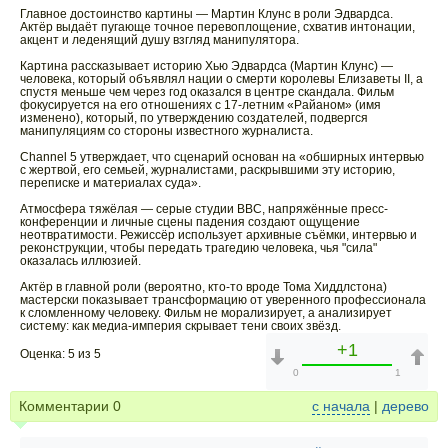
Главное достоинство картины — Мартин Клунс в роли Эдвардса.
Актёр выдаёт пугающе точное перевоплощение, схватив интонации,
акцент и леденящий душу взгляд манипулятора.
Картина рассказывает историю Хью Эдвардса (Мартин Клунс) —
человека, который объявлял нации о смерти королевы Елизаветы II, а
спустя меньше чем через год оказался в центре скандала. Фильм
фокусируется на его отношениях с 17-летним «Райаном» (имя
изменено), который, по утверждению создателей, подвергся
манипуляциям со стороны известного журналиста.
Channel 5 утверждает, что сценарий основан на «обширных интервью
с жертвой, его семьей, журналистами, раскрывшими эту историю,
переписке и материалах суда».
Атмосфера тяжёлая — серые студии BBC, напряжённые пресс-
конференции и личные сцены падения создают ощущение
неотвратимости. Режиссёр использует архивные съёмки, интервью и
реконструкции, чтобы передать трагедию человека, чья "сила"
оказалась иллюзией.
Актёр в главной роли (вероятно, кто-то вроде Тома Хиддлстона)
мастерски показывает трансформацию от уверенного профессионала
к сломленному человеку. Фильм не морализирует, а анализирует
систему: как медиа-империя скрывает тени своих звёзд.
+1
Оценка: 5 из 5
0
1
Комментарии
0
с начала
|
дерево