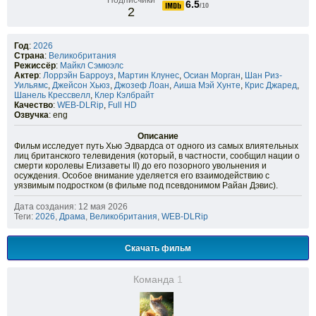
Подписчики
6.5
/10
2
Год
:
2026
Страна
:
Великобритания
Режиссёр
:
Майкл Сэмюэлс
Актер
:
Лоррэйн Барроуз
,
Мартин Клунес
,
Осиан Морган
,
Шан Риз-
Уильямс
,
Джейсон Хьюз
,
Джозеф Лоан
,
Аиша Мэй Хунте
,
Крис Джаред
,
Шанель Крессвелл
,
Клер Кэлбрайт
Качество
:
WEB-DLRip
,
Full HD
Озвучка
: eng
Описание
Фильм исследует путь Хью Эдвардса от одного из самых влиятельных
лиц британского телевидения (который, в частности, сообщил нации о
смерти королевы Елизаветы II) до его позорного увольнения и
осуждения. Особое внимание уделяется его взаимодействию с
уязвимым подростком (в фильме под псевдонимом Райан Дэвис).
Дата создания: 12 мая 2026
Теги:
2026
,
Драма
,
Великобритания
,
WEB-DLRip
Скачать фильм
Команда
1