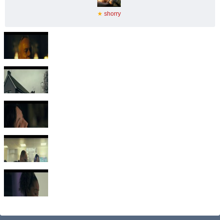
★
shorry