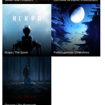
Захватчики / Invaders
Охотники за кодом / Codehunters
+3
+8
Искра / The Spark
Работодатели / Empsillnes
+1
−2