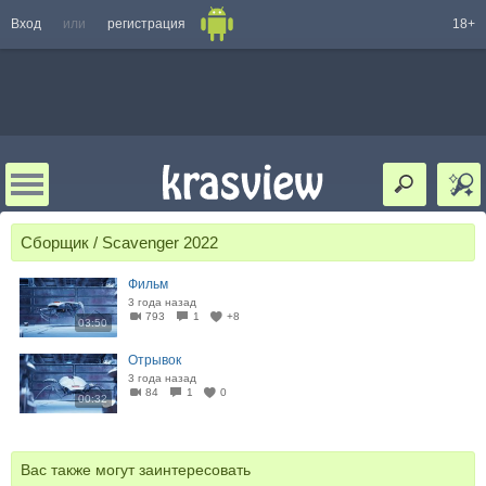
Вход
или
регистрация
18+
Сборщик / Scavenger 2022
Фильм
3 года назад
793
1
+8
03:50
Отрывок
3 года назад
84
1
0
00:32
Вас также могут заинтересовать