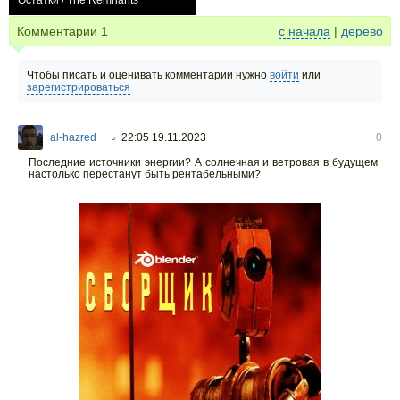
Остатки / The Remnants
+5
Комментарии
1
с начала
|
дерево
Чтобы писать и оценивать комментарии нужно
войти
или
зарегистрироваться
al-hazred
22:05 19.11.2023
0
○
Последние источники энергии? А солнечная и ветровая в будущем
настолько перестанут быть рентабельными?