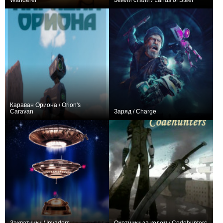
Wanderer
Земли стали / Lands of Steel
+1
+24
Караван Ориона / Orion's
Caravan
Заряд / Charge
−1
+86