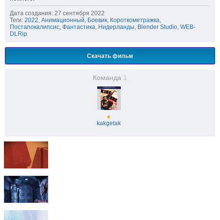
Дата создания: 27 сентября 2022
Теги:
2022
,
Анимационный
,
Боевик
,
Короткометражка
,
Постапокалипсис
,
Фантастика
,
Нидерланды
,
Blender Studio
,
WEB-
DLRip
Скачать фильм
Команда
1
★
kakgetak