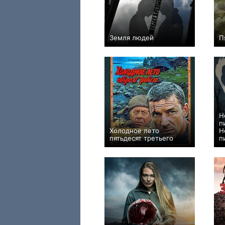
Земля людей
П
−1
Н
п
Холодное лето
Н
пятьдесят третьего
п
+26