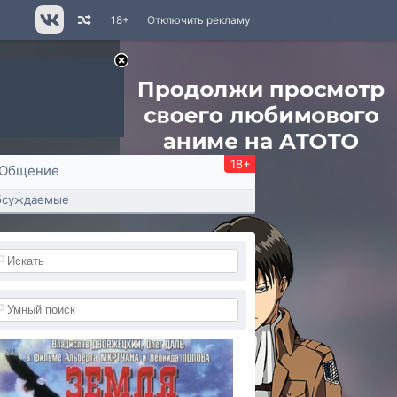
18+
Отключить рекламу
18+
Общение
бсуждаемые