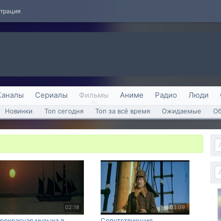
страция
Каналы
Сериалы
Фильмы
Аниме
Радио
Люди
Новинки
Топ сегодня
Топ за всё время
Ожидаемые
О
02:18
03:09
рекрасная музыка в
Сопутствующие