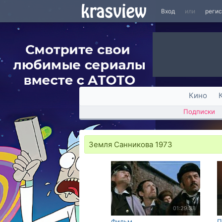
Вход
или
реги
Кино
Подписки
Земля Санникова 1973
01:29:38
Фильм
П