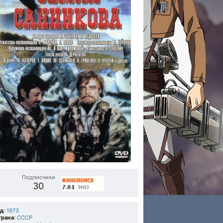
Подписчики
30
од
:
1973
трана
:
СССР