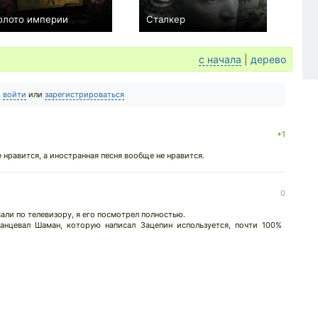
олото империи
Сталкер
−3
+23
с начала
|
дерево
о
войти
или
зарегистрироваться
+1
е нравится, а иностранная песня вообще не нравится.
0
али по телевизору, я его посмотрел полностью.
танцевал Шаман, которую написал Зацепин используется, почти 100%