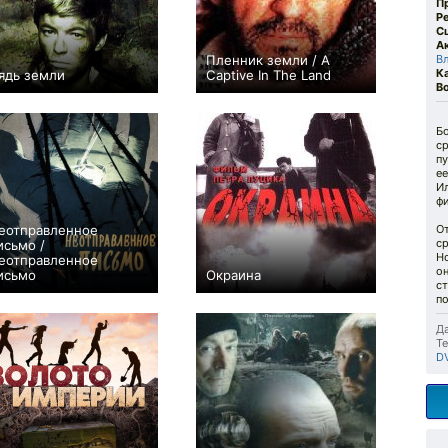
П
Р
С
А
Пленник земли / A
В
К
ядь земли
Captive In The Land
В
+1
0
Бо
ср
пу
ее
Ил
ф
еотправленное
О
с
исьмо /
Но
еотправленное
о
исьмо
Окраина
ст
+2
+17
по
Да
Те
D