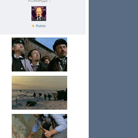
Команда
1
★
Putnic