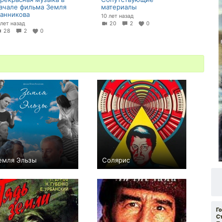
ачале фильма Земля
материалы
анникова
10 лет назад
 лет назад
20
2
0
28
2
0
емля Эльзы
Солярис
0
+9
Г
С