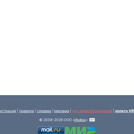
истрация
|
правила
|
справка
|
реклама
|
для правообладателей
|
оплата VI
© 2008-2026 ООО «
Инфон
»