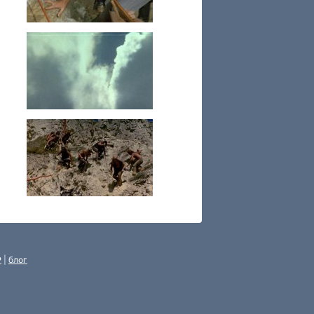
P
|
блог