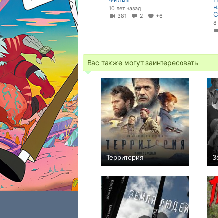
н
10 лет назад
С
381
2
+6
8
Вас также могут заинтересовать
Территория
З
+95