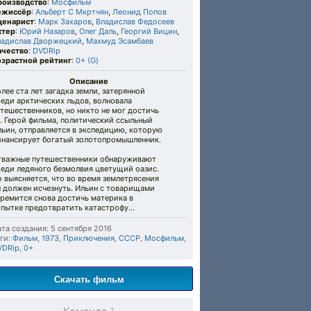
роизводство
:
Мосфильм
ежиссёр
:
Альберт С Мкртчян
,
Леонид Попов
ценарист
:
Марк Захаров
,
Владислав Федосеев
ктер
:
Юрий Назаров
,
Олег Даль
,
Георгий Вицин
,
ладислав Дворжецкий
,
Махмуд Эсамбаев
ачество
:
DVDRip
озрастной рейтинг
:
0+ (G)
Описание
лее ста лет загадка земли, затерянной
еди арктических льдов, волновала
тешественников, но никто не мог достичь
. Герой фильма, политический ссыльный
ьин, отправляется в экспедицию, которую
инансирует богатый золотопромышленник.
тважные путешественники обнаруживают
реди ледяного безмолвия цветущий оазис.
 выясняется, что во время землетрясения
н должен исчезнуть. Ильин с товарищами
ремится снова достичь материка в
пытке предотвратить катастрофу...
та создания: 5 сентября 2016
ги:
Фильм
,
1973
,
Приключения
,
СССР
,
Мосфильм
,
VDRip
,
0+
Скачать фильм