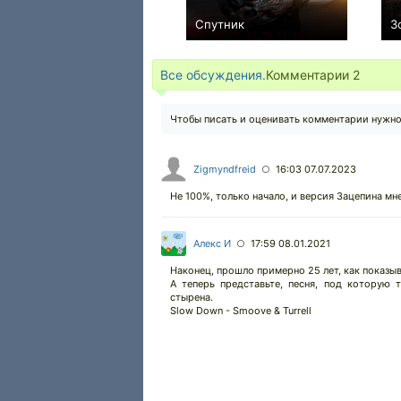
Спутник
З
+17
Все обсуждения.
Комментарии
2
Чтобы писать и оценивать комментарии нужн
Zigmyndfreid
16:03 07.07.2023
○
Не 100%, только начало, и версия Зацепина мн
Алекс И
17:59 08.01.2021
○
Наконец, прошло примерно 25 лет, как показыв
А теперь представьте, песня, под которую 
стырена.
Slow Down - Smoove & Turrell